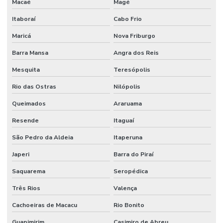
Macaé
Magé
Correia Micro V Em Minas Gerais
Itaboraí
Cabo Frio
Dispositivo De Segurança
Maricá
Nova Friburgo
Distribuidor De Engate Rápido Hidráulico
Barra Mansa
Angra dos Reis
Distribuidor De Mangote Em Minas Gerais
Mesquita
Teresópolis
Distribuidor De Mangueira Flat Em Minas Gerais
Rio das Ostras
Nilópolis
Distribuidor De Mangueira Pneumática
Queimados
Araruama
Resende
Itaguaí
Distribuidor De Mangueira Preta Óleo
São Pedro da Aldeia
Itaperuna
Distribuidora De Mangote Bomba De Concreto Mg
Japeri
Barra do Piraí
Distribuidora De Mangueira Boca De Forno Em São Paulo
Saquarema
Seropédica
Distribuidora De Mangueira Jato Areia Em Minas Gerais
Três Rios
Valença
Distribuidora De Válvula Pneumática Em Minas Gerais
Cachoeiras de Macacu
Rio Bonito
Distribuidora Mangueira Solda Minas Gerais
Guapimirim
Casimiro de Abreu