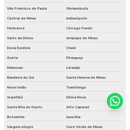
São Francisco de Paula
Silvianópolis
Central de Minas
Indianópolis
Heliodora
Córrego Fundo
Salto da Divisa
Jenipapo de Minas
Dona Euzébia
Chalé
Itueta
Piranguçu
Mamonas
Laranjal
Bandeira do Sul
Santa Helena de Minas
Nova União
Tumiritinga
Jequitibá
Divisa Nova
Santa Rita do Itueto
Alto Caparaó
Botumirim
Juvenília
Vargem Alegre
Ouro Verde de Minas