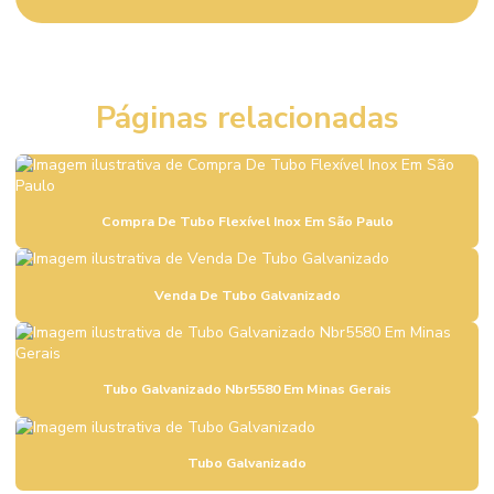
Comprar Mangueira Pneumática Em São Paulo
Comprar Registro Gaveta Pleno
Páginas relacionadas
Comprar Terminal Prensável Em São Paulo
Comprar Válvula De Esfera Tripartida
Comprar Válvula De Pé Ferro Fundido
Compra De Tubo Flexível Inox Em São Paulo
Comprar Válvula De Retenção Em Minas Gerais
Comprar Válvula Esfera Aço Inox Rio De Janeiro
Venda De Tubo Galvanizado
Comprar Válvula Fundo De Poço Em Minas Gerais
Comprar Válvula Gaveta A216 Wcb Minas Gerais
Tubo Galvanizado Nbr5580 Em Minas Gerais
Comprar Válvula Pneumática Controle Fluxo São Paulo
Comprar Válvula Retenção Horizontal Latão
Tubo Galvanizado
Comprar Válvula Retenção Vertical Em Minas Gerais