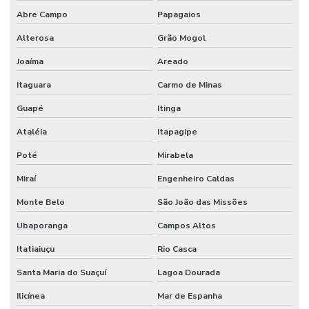
Abre Campo
Papagaios
Alterosa
Grão Mogol
Joaíma
Areado
Itaguara
Carmo de Minas
Guapé
Itinga
Ataléia
Itapagipe
Poté
Mirabela
Miraí
Engenheiro Caldas
Monte Belo
São João das Missões
Ubaporanga
Campos Altos
Itatiaiuçu
Rio Casca
Santa Maria do Suaçuí
Lagoa Dourada
Ilicínea
Mar de Espanha