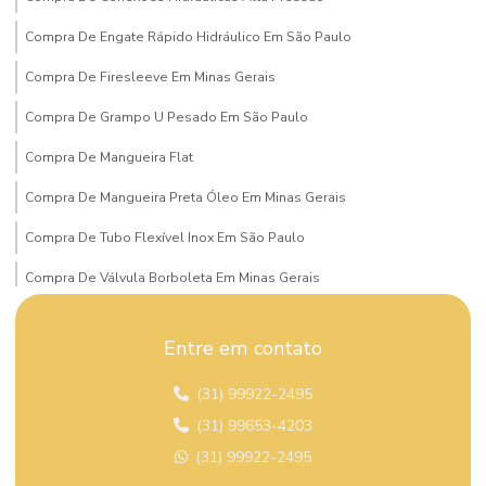
Compra De Engate Rápido Hidráulico Em São Paulo
Compra De Firesleeve Em Minas Gerais
Compra De Grampo U Pesado Em São Paulo
Compra De Mangueira Flat
Compra De Mangueira Preta Óleo Em Minas Gerais
Compra De Tubo Flexível Inox Em São Paulo
Compra De Válvula Borboleta Em Minas Gerais
Compra De Válvula Esfera Mg
Entre em contato
Compra Mangueira Solda Acetileno
(31) 99922-2495
Comprar Conexão Instantânea Plástica
(31) 99653-4203
Comprar Dispositivo De Segurança Em São Paulo
(31) 99922-2495
Comprar Mangueira Hidráulica Super Alta Pressão São Paulo