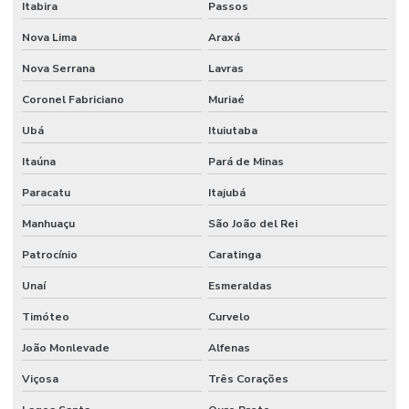
Manômetro De Pressão Npt Horizontal Em São Paulo
Itabira
Passos
Nova Lima
Araxá
Mola Proteção Plástica
Nova Serrana
Lavras
Onde Comprar Válvula Esfera Bi Partida
Coronel Fabriciano
Muriaé
Onde Encontrar Conexão Instantânea Plástica Em Minas Gerais
Ubá
Ituiutaba
Preço Registro Gaveta Pleno Em Minas Gerais
Itaúna
Pará de Minas
Registro Gaveta Pleno
Paracatu
Itajubá
Tomador Pressão
Manhuaçu
São João del Rei
Tubo Flexível Inox
Patrocínio
Caratinga
Tubo Galvanizado
Unaí
Esmeraldas
Tubo Galvanizado Nbr5580 Em Minas Gerais
Timóteo
Curvelo
Tubo Nylon
João Monlevade
Alfenas
Válvula Borboleta Wafer 150lbs
Viçosa
Três Corações