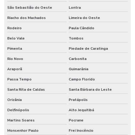
São Sebastião do Oeste
Lontra
Riacho dos Machados
Limeira do Oeste
Rodeiro
Paula Cândido
Belo Vale
Tombos
Pimenta
Piedade de Caratinga
Rio Novo
Carbonita
Araporã
Guimarânia
Passa Tempo
Campo Florido
Santa Rita de Caldas
Santa Bárbara do Leste
Orizânia
Pratápolis
Delfinópolis
Alto Jequitibá
Martins Soares
Pocrane
Monsenhor Paulo
Frei Inocêncio