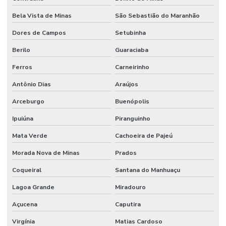
Bela Vista de Minas
São Sebastião do Maranhão
Dores de Campos
Setubinha
Berilo
Guaraciaba
Ferros
Carneirinho
Antônio Dias
Araújos
Arceburgo
Buenópolis
Ipuiúna
Piranguinho
Mata Verde
Cachoeira de Pajeú
Morada Nova de Minas
Prados
Coqueiral
Santana do Manhuaçu
Lagoa Grande
Miradouro
Açucena
Caputira
Virgínia
Matias Cardoso