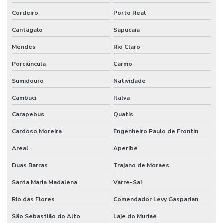
Grampo U Pesado
Cordeiro
Porto Real
Junta Expansão Para Indústria
Cantagalo
Sapucaia
Mangote Bomba De Concreto
Mendes
Rio Claro
Mangote Flexivel
Porciúncula
Carmo
Mangote Para Bomba De Concreto Em Sp
Sumidouro
Natividade
Cambuci
Italva
Mangote Resistente A Calor Até 110 Graus
Carapebus
Quatis
Mangueira Ar Condicionado
Cardoso Moreira
Engenheiro Paulo de Frontin
Mangueira Boca De Forno
Areal
Aperibé
Mangueira Capilar Alta Pressão
Duas Barras
Trajano de Moraes
Mangueira De Borracha Nitrílica Para Graxa
Santa Maria Madalena
Varre-Sai
Mangueira De Pvc Reforçada
Rio das Flores
Comendador Levy Gasparian
Mangueira Flat
São Sebastião do Alto
Laje do Muriaé