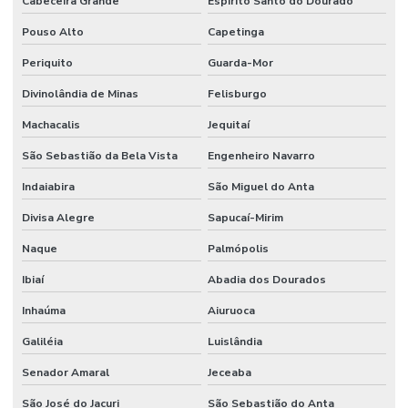
Cabeceira Grande
Espírito Santo do Dourado
Pouso Alto
Capetinga
Periquito
Guarda-Mor
Divinolândia de Minas
Felisburgo
Machacalis
Jequitaí
São Sebastião da Bela Vista
Engenheiro Navarro
Indaiabira
São Miguel do Anta
Divisa Alegre
Sapucaí-Mirim
Naque
Palmópolis
Ibiaí
Abadia dos Dourados
Inhaúma
Aiuruoca
Galiléia
Luislândia
Senador Amaral
Jeceaba
São José do Jacuri
São Sebastião do Anta