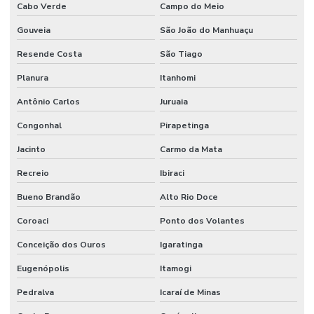
Cabo Verde
Campo do Meio
Gouveia
São João do Manhuaçu
Resende Costa
São Tiago
Planura
Itanhomi
Antônio Carlos
Juruaia
Congonhal
Pirapetinga
Jacinto
Carmo da Mata
Recreio
Ibiraci
Bueno Brandão
Alto Rio Doce
Coroaci
Ponto dos Volantes
Conceição dos Ouros
Igaratinga
Eugenópolis
Itamogi
Pedralva
Icaraí de Minas