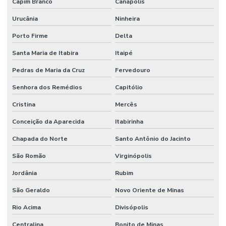
Capim Branco
Canápolis
Urucânia
Ninheira
Porto Firme
Delta
Santa Maria de Itabira
Itaipé
Pedras de Maria da Cruz
Fervedouro
Senhora dos Remédios
Capitólio
Cristina
Mercês
Conceição da Aparecida
Itabirinha
Chapada do Norte
Santo Antônio do Jacinto
São Romão
Virginópolis
Jordânia
Rubim
São Geraldo
Novo Oriente de Minas
Rio Acima
Divisópolis
Centralina
Bonito de Minas