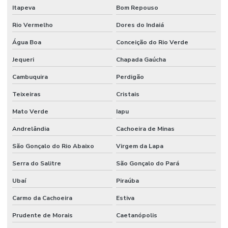
Itapeva
Bom Repouso
Rio Vermelho
Dores do Indaiá
Água Boa
Conceição do Rio Verde
Jequeri
Chapada Gaúcha
Cambuquira
Perdigão
Teixeiras
Cristais
Mato Verde
Iapu
Andrelândia
Cachoeira de Minas
São Gonçalo do Rio Abaixo
Virgem da Lapa
Serra do Salitre
São Gonçalo do Pará
Ubaí
Piraúba
Carmo da Cachoeira
Estiva
Prudente de Morais
Caetanópolis