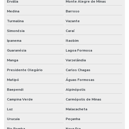
Ervália
Monte Alegre de Minas
Medina
Barroso
Turmalina
Vazante
Simonésia
Caraí
Ipanema
Itaobim
Guaranésia
Lagoa Formosa
Manga
Varzelândia
Presidente Olegário
Carlos Chagas
Matipó
Águas Formosas
Baependi
Alpinópolis
Campina Verde
Carmópolis de Minas
Luz
Malacacheta
Urucuia
Peçanha
Rio Pomba
Nova Era