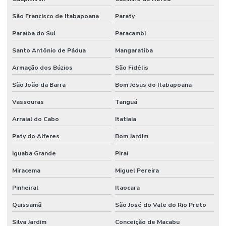
Engate Rápido Hidráulico
São Francisco de Itabapoana
Paraty
Firesleeve Cerâmica Para Indústria
Paraíba do Sul
Paracambi
Firesleeve Fibra De Vidro
Santo Antônio de Pádua
Mangaratiba
Flange Aço Carbono
Armação dos Búzios
São Fidélis
Flange Aço Carbono Classe 150 Lbs
São João da Barra
Bom Jesus do Itabapoana
Vassouras
Tanguá
Flange Inox 304 E 316
Arraial do Cabo
Itatiaia
Flange Inox Distribuidor Minas Gerais
Paty do Alferes
Bom Jardim
Fornecedor De Conexões Galvanizadas Em Minas Gerais
Iguaba Grande
Piraí
Fornecedor De Mangueira Hidráulica Nbr
Miracema
Miguel Pereira
Fornecedor De Válvula De Esfera Com Acionamento Pneumático
Pinheiral
Itaocara
Fornecedor De Válvula Esfera
Quissamã
São José do Vale do Rio Preto
Fornecedores De Mangueira Ar Condicionado Em Minas Gerais
Silva Jardim
Conceição de Macabu