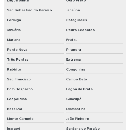
Lagoa Santa
Ouro Preto
Válvula De Esfera
São Sebastião do Paraíso
Janaúba
Válvula De Pé
Formiga
Cataguases
Válvula De Retenção
Januária
Pedro Leopoldo
Válvula De Retenção Tipo Wafer Para Indústria
Mariana
Frutal
Válvula Esfera Alta Pressão
Ponte Nova
Pirapora
Válvula Esfera Bi Partida Preço
Três Pontas
Extrema
Válvula Esfera Flange
Itabirito
Congonhas
Válvula Esfera Monobloco
São Francisco
Campo Belo
Válvula Esfera Monobloco Latão Acionamento Alavanca
Bom Despacho
Lagoa da Prata
Válvula Fundo De Poço
Leopoldina
Guaxupé
Válvula Gaveta 150lbs Preço
Bocaiuva
Diamantina
Válvula Pneumática
Monte Carmelo
João Pinheiro
Igarapé
Santana do Paraíso
Válvula Retenção Horizontal