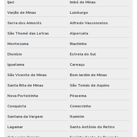
Ijaci
Imbé de Minas
Varjão de Minas
Luisburgo
Serra dos Aimorés
Alfredo Vasconcelos
São Thomé das Letras
Alpercata
Montezuma
Riachinho
Dionísio
Estrela do Sul
Iguatama
Careaçu
São Vicente de Minas
Bom Jardim de Minas
Santa Rita de Minas
São Tomás de Aquino
Nova Porteirinha
Piracema
Conquista
Comercinho
Santana da Vargem
Itumirim
Lagamar
Santo Antônio do Retiro