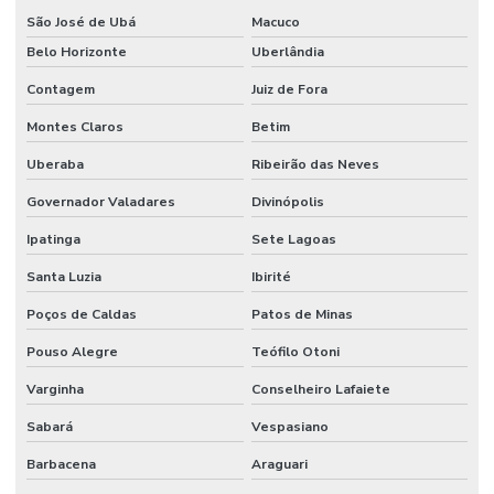
Mangueira Flat Pvc Para Indústria
São José de Ubá
Macuco
Mangueira Hidráulica
Belo Horizonte
Uberlândia
Contagem
Juiz de Fora
Mangueira Hidráulica Alta Pressão
Montes Claros
Betim
Mangueira Hidráulica Para Alta Temperatura Minas Gerais
Uberaba
Ribeirão das Neves
Mangueira Jato Areia
Governador Valadares
Divinópolis
Mangueira Pneumática
Ipatinga
Sete Lagoas
Mangueira Pneumática Para Indústria Em Minas Gerais
Santa Luzia
Ibirité
Mangueira Pvc Sucção
Poços de Caldas
Patos de Minas
Mangueira Solda Dupla
Pouso Alegre
Teófilo Otoni
Manômetro De Pressão
Varginha
Conselheiro Lafaiete
Manômetro De Pressão Com Glicerina Em Minas Gerais
Sabará
Vespasiano
Manômetro De Pressão Inox Vertical
Barbacena
Araguari