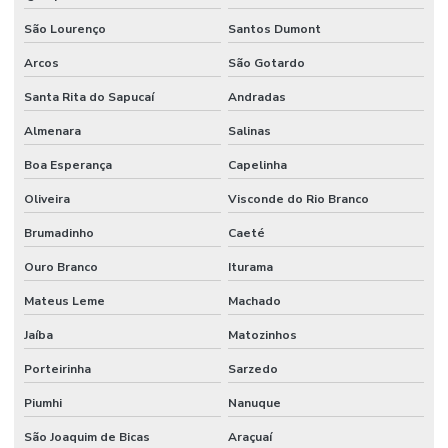
São Lourenço
Santos Dumont
Válvula Retenção Vertical
Arcos
São Gotardo
Válvula Solenóide
Santa Rita do Sapucaí
Andradas
Válvula Solenóide 5 3 Vias Preço
Almenara
Salinas
Venda De Conexões Galvanizadas
Boa Esperança
Capelinha
Venda De Mangote Em São Paulo
Oliveira
Visconde do Rio Branco
Venda De Mangueira Pvc Minas Gerais
Brumadinho
Caeté
Venda De Tubo Galvanizado
Ouro Branco
Iturama
Mateus Leme
Machado
Jaíba
Matozinhos
Porteirinha
Sarzedo
Piumhi
Nanuque
São Joaquim de Bicas
Araçuaí