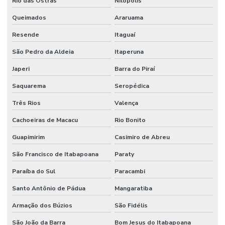
Rio das Ostras
Nilópolis
Distribuidor De Mangueira Pneumática
Queimados
Araruama
Resende
Itaguaí
Distribuidor De Mangueira Preta Óleo
São Pedro da Aldeia
Itaperuna
Distribuidora De Mangote Bomba De Concreto Mg
Japeri
Barra do Piraí
Distribuidora De Mangueira Boca De Forno Em São Paulo
Saquarema
Seropédica
Distribuidora De Mangueira Jato Areia Em Minas Gerais
Três Rios
Valença
Distribuidora De Válvula Pneumática Em Minas Gerais
Cachoeiras de Macacu
Rio Bonito
Distribuidora Mangueira Solda Minas Gerais
Guapimirim
Casimiro de Abreu
Engate Rápido Hidráulico
São Francisco de Itabapoana
Paraty
Firesleeve Cerâmica Para Indústria
Paraíba do Sul
Paracambi
Firesleeve Fibra De Vidro
Santo Antônio de Pádua
Mangaratiba
Flange Aço Carbono
Armação dos Búzios
São Fidélis
Flange Aço Carbono Classe 150 Lbs
São João da Barra
Bom Jesus do Itabapoana