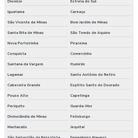
Dionísio
Estrela do Sul
Iguatama
Careaçu
São Vicente de Minas
Bom Jardim de Minas
Santa Rita de Minas
São Tomás de Aquino
Nova Porteirinha
Piracema
Conquista
Comercinho
Santana da Vargem
Itumirim
Lagamar
Santo Antônio do Retiro
Cabeceira Grande
Espírito Santo do Dourado
Pouso Alto
Capetinga
Periquito
Guarda-Mor
Divinolândia de Minas
Felisburgo
Machacalis
Jequitaí
São Sebastião da Bela Vista
Engenheiro Navarro