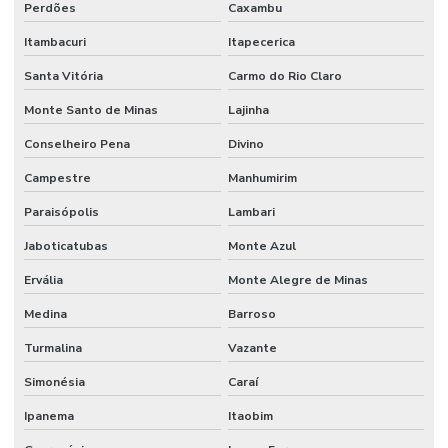
Perdões
Caxambu
Itambacuri
Itapecerica
Santa Vitória
Carmo do Rio Claro
Monte Santo de Minas
Lajinha
Conselheiro Pena
Divino
Campestre
Manhumirim
Paraisópolis
Lambari
Jaboticatubas
Monte Azul
Ervália
Monte Alegre de Minas
Medina
Barroso
Turmalina
Vazante
Simonésia
Caraí
Ipanema
Itaobim