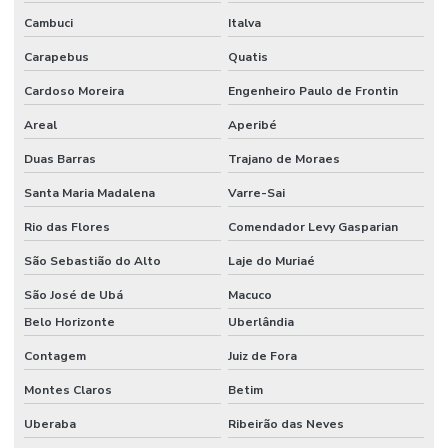
Cambuci
Italva
Mangote Resistente A Calor Até 110 Graus
Carapebus
Quatis
Mangueira Ar Condicionado
Cardoso Moreira
Engenheiro Paulo de Frontin
Mangueira Boca De Forno
Areal
Aperibé
Mangueira Capilar Alta Pressão
Duas Barras
Trajano de Moraes
Mangueira De Borracha Nitrílica Para Graxa
Santa Maria Madalena
Varre-Sai
Mangueira De Pvc Reforçada
Rio das Flores
Comendador Levy Gasparian
Mangueira Flat
São Sebastião do Alto
Laje do Muriaé
Mangueira Flat Pvc Para Indústria
São José de Ubá
Macuco
Mangueira Hidráulica
Belo Horizonte
Uberlândia
Contagem
Juiz de Fora
Mangueira Hidráulica Alta Pressão
Montes Claros
Betim
Mangueira Hidráulica Para Alta Temperatura Minas Gerais
Uberaba
Ribeirão das Neves
Mangueira Jato Areia