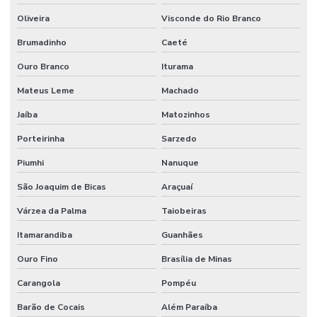
Venda De Mangote Em São Paulo
Oliveira
Visconde do Rio Branco
Venda De Mangueira Pvc Minas Gerais
Brumadinho
Caeté
Venda De Tubo Galvanizado
Ouro Branco
Iturama
Mateus Leme
Machado
Jaíba
Matozinhos
Porteirinha
Sarzedo
Piumhi
Nanuque
São Joaquim de Bicas
Araçuaí
Várzea da Palma
Taiobeiras
Itamarandiba
Guanhães
Ouro Fino
Brasília de Minas
Carangola
Pompéu
Barão de Cocais
Além Paraíba