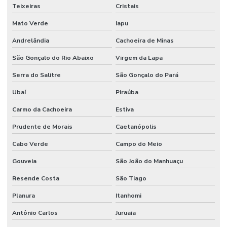
Teixeiras
Cristais
Mato Verde
Iapu
Andrelândia
Cachoeira de Minas
São Gonçalo do Rio Abaixo
Virgem da Lapa
Serra do Salitre
São Gonçalo do Pará
Ubaí
Piraúba
Carmo da Cachoeira
Estiva
Prudente de Morais
Caetanópolis
Cabo Verde
Campo do Meio
Gouveia
São João do Manhuaçu
Resende Costa
São Tiago
Planura
Itanhomi
Antônio Carlos
Juruaia