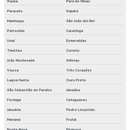
Itaúna
Pará de Minas
Registro Gaveta Pleno
Paracatu
Itajubá
Tomador Pressão
Manhuaçu
São João del Rei
Tubo Flexível Inox
Patrocínio
Caratinga
Tubo Galvanizado
Unaí
Esmeraldas
Tubo Galvanizado Nbr5580 Em Minas Gerais
Timóteo
Curvelo
Tubo Nylon
João Monlevade
Alfenas
Válvula Borboleta Wafer 150lbs
Viçosa
Três Corações
Lagoa Santa
Ouro Preto
Válvula De Esfera
São Sebastião do Paraíso
Janaúba
Válvula De Pé
Formiga
Cataguases
Válvula De Retenção
Januária
Pedro Leopoldo
Válvula De Retenção Tipo Wafer Para Indústria
Mariana
Frutal
Válvula Esfera Alta Pressão
Ponte Nova
Pirapora