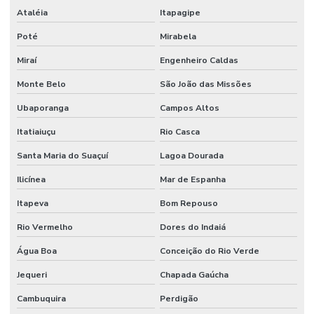
Ataléia
Itapagipe
Poté
Mirabela
Miraí
Engenheiro Caldas
Monte Belo
São João das Missões
Ubaporanga
Campos Altos
Itatiaiuçu
Rio Casca
Santa Maria do Suaçuí
Lagoa Dourada
Ilicínea
Mar de Espanha
Itapeva
Bom Repouso
Rio Vermelho
Dores do Indaiá
Água Boa
Conceição do Rio Verde
Jequeri
Chapada Gaúcha
Cambuquira
Perdigão