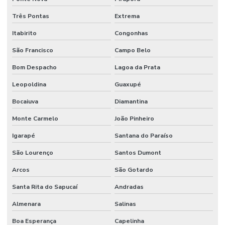
Válvula Esfera Bi Partida Preço
Três Pontas
Extrema
Válvula Esfera Flange
Itabirito
Congonhas
Válvula Esfera Monobloco
São Francisco
Campo Belo
Válvula Esfera Monobloco Latão Acionamento Alavanca
Bom Despacho
Lagoa da Prata
Válvula Fundo De Poço
Leopoldina
Guaxupé
Válvula Gaveta 150lbs Preço
Bocaiuva
Diamantina
Válvula Pneumática
Monte Carmelo
João Pinheiro
Igarapé
Santana do Paraíso
Válvula Retenção Horizontal
São Lourenço
Santos Dumont
Válvula Retenção Vertical
Arcos
São Gotardo
Válvula Solenóide
Santa Rita do Sapucaí
Andradas
Válvula Solenóide 5 3 Vias Preço
Almenara
Salinas
Venda De Conexões Galvanizadas
Boa Esperança
Capelinha