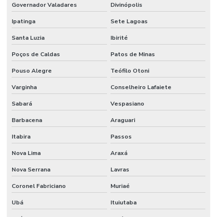
Governador Valadares
Divinópolis
Mangueira Pneumática
Ipatinga
Sete Lagoas
Mangueira Pneumática Para Indústria Em Minas Gerais
Santa Luzia
Ibirité
Mangueira Pvc Sucção
Poços de Caldas
Patos de Minas
Mangueira Solda Dupla
Pouso Alegre
Teófilo Otoni
Manômetro De Pressão
Varginha
Conselheiro Lafaiete
Manômetro De Pressão Com Glicerina Em Minas Gerais
Sabará
Vespasiano
Manômetro De Pressão Inox Vertical
Barbacena
Araguari
Manômetro De Pressão Npt Horizontal Em São Paulo
Itabira
Passos
Nova Lima
Araxá
Mola Proteção Plástica
Nova Serrana
Lavras
Onde Comprar Válvula Esfera Bi Partida
Coronel Fabriciano
Muriaé
Onde Encontrar Conexão Instantânea Plástica Em Minas Gerais
Ubá
Ituiutaba
Preço Registro Gaveta Pleno Em Minas Gerais