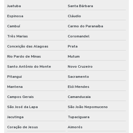
Juatuba
Santa Bárbara
Espinosa
Cláudio
Cambuí
Carmo do Paranaíba
Três Marias
Coromandel
Conceição das Alagoas
Prata
Rio Pardo de Minas
Mutum
Santo Antônio do Monte
Novo Cruzeiro
Pitangui
Sacramento
Mantena
Elói Mendes
Campos Gerais
Camanducaia
São José da Lapa
São João Nepomuceno
Jacutinga
Tupaciguara
Coração de Jesus
Aimorés