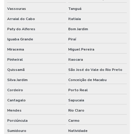
Vassouras
Tanguá
Flange Inox 304 E 316
Arraial do Cabo
Itatiaia
Flange Inox Distribuidor Minas Gerais
Paty do Alferes
Bom Jardim
Fornecedor De Conexões Galvanizadas Em Minas Gerais
Iguaba Grande
Piraí
Fornecedor De Mangueira Hidráulica Nbr
Miracema
Miguel Pereira
Fornecedor De Válvula De Esfera Com Acionamento Pneumático
Pinheiral
Itaocara
Fornecedor De Válvula Esfera
Quissamã
São José do Vale do Rio Preto
Fornecedores De Mangueira Ar Condicionado Em Minas Gerais
Silva Jardim
Conceição de Macabu
Grampo U Pesado
Cordeiro
Porto Real
Junta Expansão Para Indústria
Cantagalo
Sapucaia
Mangote Bomba De Concreto
Mendes
Rio Claro
Mangote Flexivel
Porciúncula
Carmo
Mangote Para Bomba De Concreto Em Sp
Sumidouro
Natividade