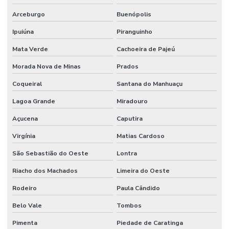
Arceburgo
Buenópolis
Ipuiúna
Piranguinho
Mata Verde
Cachoeira de Pajeú
Morada Nova de Minas
Prados
Coqueiral
Santana do Manhuaçu
Lagoa Grande
Miradouro
Açucena
Caputira
Virgínia
Matias Cardoso
São Sebastião do Oeste
Lontra
Riacho dos Machados
Limeira do Oeste
Rodeiro
Paula Cândido
Belo Vale
Tombos
Pimenta
Piedade de Caratinga