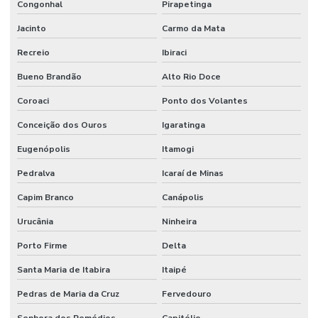
Congonhal
Pirapetinga
Jacinto
Carmo da Mata
Recreio
Ibiraci
Bueno Brandão
Alto Rio Doce
Coroaci
Ponto dos Volantes
Conceição dos Ouros
Igaratinga
Eugenópolis
Itamogi
Pedralva
Icaraí de Minas
Capim Branco
Canápolis
Urucânia
Ninheira
Porto Firme
Delta
Santa Maria de Itabira
Itaipé
Pedras de Maria da Cruz
Fervedouro
Senhora dos Remédios
Capitólio