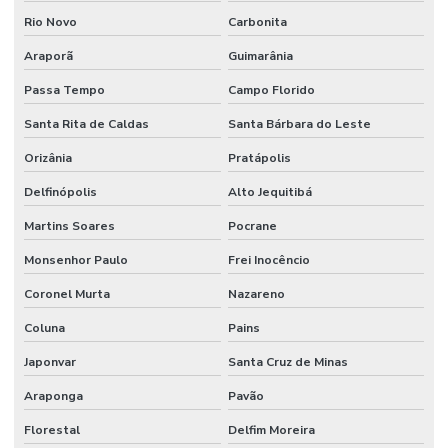
Rio Novo
Carbonita
Araporã
Guimarânia
Passa Tempo
Campo Florido
Santa Rita de Caldas
Santa Bárbara do Leste
Orizânia
Pratápolis
Delfinópolis
Alto Jequitibá
Martins Soares
Pocrane
Monsenhor Paulo
Frei Inocêncio
Coronel Murta
Nazareno
Coluna
Pains
Japonvar
Santa Cruz de Minas
Araponga
Pavão
Florestal
Delfim Moreira