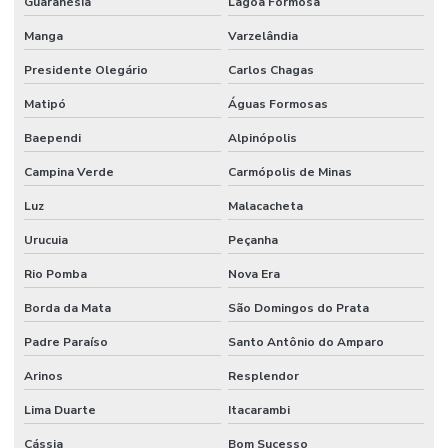
Guaranésia
Lagoa Formosa
Manga
Varzelândia
Presidente Olegário
Carlos Chagas
Matipó
Águas Formosas
Baependi
Alpinópolis
Campina Verde
Carmópolis de Minas
Luz
Malacacheta
Urucuia
Peçanha
Rio Pomba
Nova Era
Borda da Mata
São Domingos do Prata
Padre Paraíso
Santo Antônio do Amparo
Arinos
Resplendor
Lima Duarte
Itacarambi
Cássia
Bom Sucesso