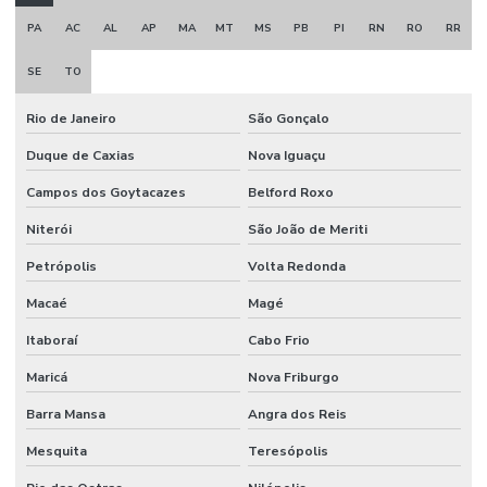
Conexões Camlok
PA
AC
AL
AP
MA
MT
MS
PB
PI
RN
RO
RR
Conexões Camlok Para Indústria
SE
TO
Conexões Galvanizadas
Rio de Janeiro
São Gonçalo
Conexões Galvanizadas Para Indústria Em São Paulo
Duque de Caxias
Nova Iguaçu
Conexões Tubos Linha Din
Campos dos Goytacazes
Belford Roxo
Conexões Tubos Linha Din Minas Gerais
Niterói
São João de Meriti
Conexões Tubos Linha Din Para Indústria
Petrópolis
Volta Redonda
Correia Industrial Para Indústria
Macaé
Magé
Correia Micro V Em Minas Gerais
Itaboraí
Cabo Frio
Dispositivo De Segurança
Maricá
Nova Friburgo
Distribuidor De Engate Rápido Hidráulico
Barra Mansa
Angra dos Reis
Distribuidor De Mangote Em Minas Gerais
Mesquita
Teresópolis
Distribuidor De Mangueira Flat Em Minas Gerais