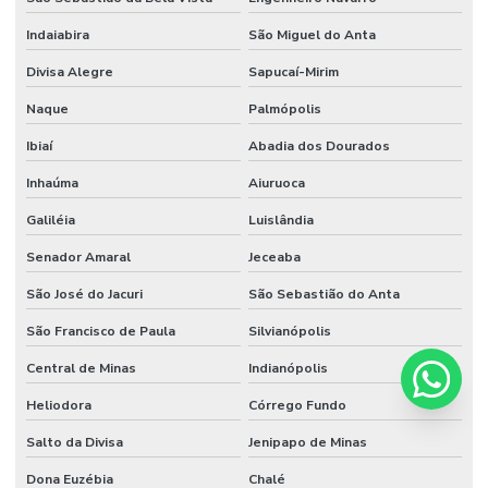
Indaiabira
São Miguel do Anta
Divisa Alegre
Sapucaí-Mirim
Naque
Palmópolis
Ibiaí
Abadia dos Dourados
Inhaúma
Aiuruoca
Galiléia
Luislândia
Senador Amaral
Jeceaba
São José do Jacuri
São Sebastião do Anta
São Francisco de Paula
Silvianópolis
Central de Minas
Indianópolis
Heliodora
Córrego Fundo
Salto da Divisa
Jenipapo de Minas
Dona Euzébia
Chalé