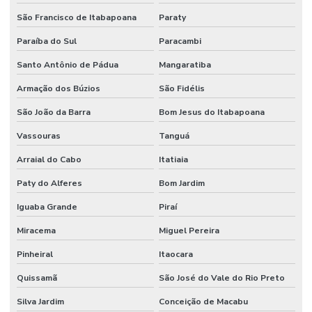
São Francisco de Itabapoana
Paraty
Firesleeve Cerâmica Para Indústria
Paraíba do Sul
Paracambi
Firesleeve Fibra De Vidro
Santo Antônio de Pádua
Mangaratiba
Flange Aço Carbono
Armação dos Búzios
São Fidélis
Flange Aço Carbono Classe 150 Lbs
São João da Barra
Bom Jesus do Itabapoana
Flange Inox 304 E 316
Vassouras
Tanguá
Flange Inox Distribuidor Minas Gerais
Arraial do Cabo
Itatiaia
Fornecedor De Conexões Galvanizadas Em Minas Gerais
Paty do Alferes
Bom Jardim
Fornecedor De Mangueira Hidráulica Nbr
Iguaba Grande
Piraí
Fornecedor De Válvula De Esfera Com Acionamento Pneumático
Miracema
Miguel Pereira
Fornecedor De Válvula Esfera
Pinheiral
Itaocara
Fornecedores De Mangueira Ar Condicionado Em Minas Gerais
Quissamã
São José do Vale do Rio Preto
Silva Jardim
Conceição de Macabu
Grampo U Pesado