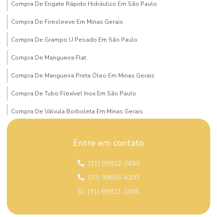
Compra De Engate Rápido Hidráulico Em São Paulo
Compra De Firesleeve Em Minas Gerais
Compra De Grampo U Pesado Em São Paulo
Compra De Mangueira Flat
Compra De Mangueira Preta Óleo Em Minas Gerais
Compra De Tubo Flexível Inox Em São Paulo
Compra De Válvula Borboleta Em Minas Gerais
Compra De Válvula Esfera Mg
Entre em contato
Compra Mangueira Solda Acetileno
(31) 99922-2495
Comprar Conexão Instantânea Plástica
(31) 99653-4203
Comprar Dispositivo De Segurança Em São Paulo
(31) 99922-2495
Comprar Mangueira Hidráulica Super Alta Pressão São Paulo