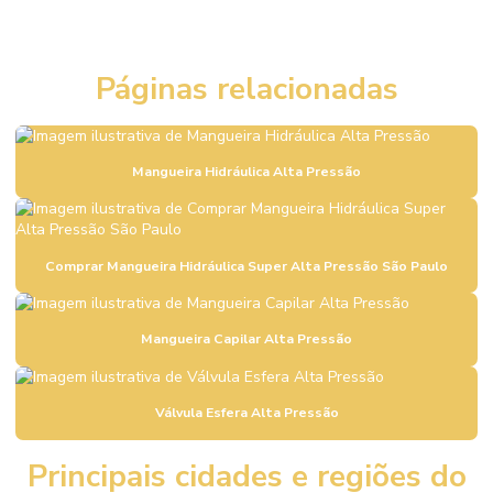
Comprar Mangueira Pneumática Em São Paulo
Comprar Registro Gaveta Pleno
Páginas relacionadas
Comprar Terminal Prensável Em São Paulo
Comprar Válvula De Esfera Tripartida
Comprar Válvula De Pé Ferro Fundido
Mangueira Hidráulica Alta Pressão
Comprar Válvula De Retenção Em Minas Gerais
Comprar Válvula Esfera Aço Inox Rio De Janeiro
Comprar Mangueira Hidráulica Super Alta Pressão São Paulo
Comprar Válvula Fundo De Poço Em Minas Gerais
Comprar Válvula Gaveta A216 Wcb Minas Gerais
Mangueira Capilar Alta Pressão
Comprar Válvula Pneumática Controle Fluxo São Paulo
Comprar Válvula Retenção Horizontal Latão
Válvula Esfera Alta Pressão
Comprar Válvula Retenção Vertical Em Minas Gerais
Principais cidades e regiões do
Comprar Válvula Solenóide 5 3 Vias Minas Gerais