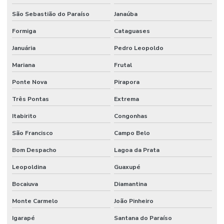
Válvula De Pé
São Sebastião do Paraíso
Janaúba
Válvula De Retenção
Formiga
Cataguases
Válvula De Retenção Tipo Wafer Para Indústria
Januária
Pedro Leopoldo
Válvula Esfera Alta Pressão
Mariana
Frutal
Válvula Esfera Bi Partida Preço
Ponte Nova
Pirapora
Válvula Esfera Flange
Três Pontas
Extrema
Itabirito
Congonhas
Válvula Esfera Monobloco
São Francisco
Campo Belo
Válvula Esfera Monobloco Latão Acionamento Alavanca
Bom Despacho
Lagoa da Prata
Válvula Fundo De Poço
Leopoldina
Guaxupé
Válvula Gaveta 150lbs Preço
Bocaiuva
Diamantina
Válvula Pneumática
Monte Carmelo
João Pinheiro
Válvula Retenção Horizontal
Igarapé
Santana do Paraíso