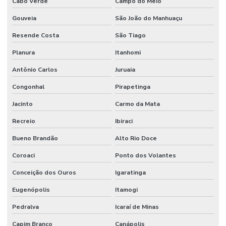
Cabo Verde
Campo do Meio
Gouveia
São João do Manhuaçu
Resende Costa
São Tiago
Planura
Itanhomi
Antônio Carlos
Juruaia
Congonhal
Pirapetinga
Jacinto
Carmo da Mata
Recreio
Ibiraci
Bueno Brandão
Alto Rio Doce
Coroaci
Ponto dos Volantes
Conceição dos Ouros
Igaratinga
Eugenópolis
Itamogi
Pedralva
Icaraí de Minas
Capim Branco
Canápolis