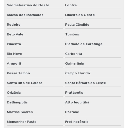
São Sebastião do Oeste
Lontra
Riacho dos Machados
Limeira do Oeste
Rodeiro
Paula Cândido
Belo Vale
Tombos
Pimenta
Piedade de Caratinga
Rio Novo
Carbonita
Araporã
Guimarânia
Passa Tempo
Campo Florido
Santa Rita de Caldas
Santa Bárbara do Leste
Orizânia
Pratápolis
Delfinópolis
Alto Jequitibá
Martins Soares
Pocrane
Monsenhor Paulo
Frei Inocêncio