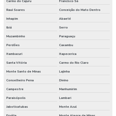
Carmo do Cajuru
Francisco Sá
Raul Soares
Conceição do Mato Dentro
Inhapim
Abaeté
Ibiá
Serro
Muzambinho
Paraguaçu
Perdões
Caxambu
Itambacuri
Itapecerica
Santa Vitória
Carmo do Rio Claro
Monte Santo de Minas
Lajinha
Conselheiro Pena
Divino
Campestre
Manhumirim
Paraisópolis
Lambari
Jaboticatubas
Monte Azul
Ervália
Monte Alegre de Minas