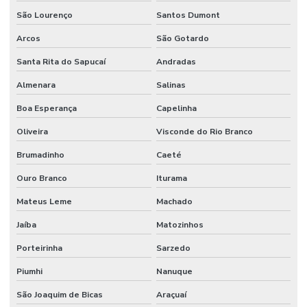
Válvula Retenção Vertical
São Lourenço
Santos Dumont
Válvula Solenóide
Arcos
São Gotardo
Válvula Solenóide 5 3 Vias Preço
Santa Rita do Sapucaí
Andradas
Venda De Conexões Galvanizadas
Almenara
Salinas
Venda De Mangote Em São Paulo
Boa Esperança
Capelinha
Oliveira
Visconde do Rio Branco
Venda De Mangueira Pvc Minas Gerais
Brumadinho
Caeté
Venda De Tubo Galvanizado
Ouro Branco
Iturama
Mateus Leme
Machado
Jaíba
Matozinhos
Porteirinha
Sarzedo
Piumhi
Nanuque
São Joaquim de Bicas
Araçuaí