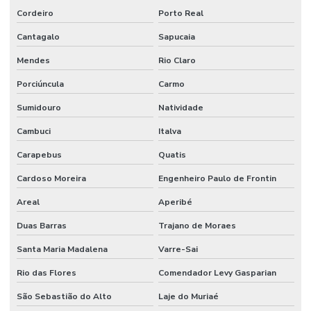
Cordeiro
Porto Real
Junta Expansão Para Indústria
Cantagalo
Sapucaia
Mangote Bomba De Concreto
Mendes
Rio Claro
Mangote Flexivel
Porciúncula
Carmo
Mangote Para Bomba De Concreto Em Sp
Sumidouro
Natividade
Mangote Resistente A Calor Até 110 Graus
Cambuci
Italva
Mangueira Ar Condicionado
Carapebus
Quatis
Mangueira Boca De Forno
Cardoso Moreira
Engenheiro Paulo de Frontin
Mangueira Capilar Alta Pressão
Areal
Aperibé
Mangueira De Borracha Nitrílica Para Graxa
Duas Barras
Trajano de Moraes
Mangueira De Pvc Reforçada
Santa Maria Madalena
Varre-Sai
Rio das Flores
Comendador Levy Gasparian
Mangueira Flat
São Sebastião do Alto
Laje do Muriaé
Mangueira Flat Pvc Para Indústria