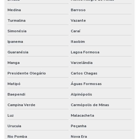
Medina
Barroso
Turmalina
Vazante
Simonésia
Caraí
Ipanema
Itaobim
Guaranésia
Lagoa Formosa
Manga
Varzelândia
Presidente Olegário
Carlos Chagas
Matipó
Águas Formosas
Baependi
Alpinópolis
Campina Verde
Carmópolis de Minas
Luz
Malacacheta
Urucuia
Peçanha
Rio Pomba
Nova Era