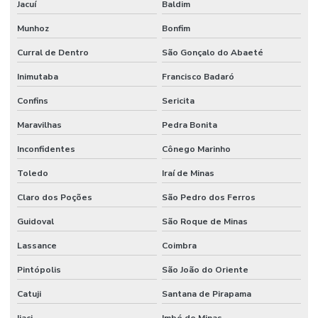
Jacuí
Baldim
Munhoz
Bonfim
Curral de Dentro
São Gonçalo do Abaeté
Inimutaba
Francisco Badaró
Confins
Sericita
Maravilhas
Pedra Bonita
Inconfidentes
Cônego Marinho
Toledo
Iraí de Minas
Claro dos Poções
São Pedro dos Ferros
Guidoval
São Roque de Minas
Lassance
Coimbra
Pintópolis
São João do Oriente
Catuji
Santana de Pirapama
Ijaci
Imbé de Minas