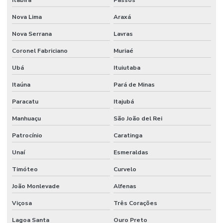
Mola Proteção Plástica
Nova Lima
Araxá
Onde Comprar Válvula Esfera Bi Partida
Nova Serrana
Lavras
Onde Encontrar Conexão Instantânea Plástica Em Minas Gerais
Coronel Fabriciano
Muriaé
Preço Registro Gaveta Pleno Em Minas Gerais
Ubá
Ituiutaba
Registro Gaveta Pleno
Itaúna
Pará de Minas
Tomador Pressão
Paracatu
Itajubá
Manhuaçu
São João del Rei
Tubo Flexível Inox
Patrocínio
Caratinga
Tubo Galvanizado
Unaí
Esmeraldas
Tubo Galvanizado Nbr5580 Em Minas Gerais
Timóteo
Curvelo
Tubo Nylon
João Monlevade
Alfenas
Válvula Borboleta Wafer 150lbs
Viçosa
Três Corações
Válvula De Esfera
Lagoa Santa
Ouro Preto