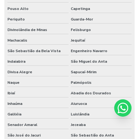
Pouso Alto
Capetinga
Periquito
Guarda-Mor
Divinolândia de Minas
Felisburgo
Machacalis
Jequitaí
São Sebastião da Bela Vista
Engenheiro Navarro
Indaiabira
São Miguel do Anta
Divisa Alegre
Sapucaí-Mirim
Naque
Palmópolis
Ibiaí
Abadia dos Dourados
Inhaúma
Aiuruoca
Galiléia
Luislândia
Senador Amaral
Jeceaba
São José do Jacuri
São Sebastião do Anta