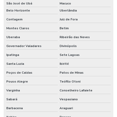
São José de Ubá
Macuco
Mangueira Hidráulica
Belo Horizonte
Uberlândia
Mangueira Hidráulica Alta Pressão
Contagem
Juiz de Fora
Mangueira Hidráulica Para Alta Temperatura Minas Gerais
Montes Claros
Betim
Mangueira Jato Areia
Uberaba
Ribeirão das Neves
Mangueira Pneumática
Governador Valadares
Divinópolis
Mangueira Pneumática Para Indústria Em Minas Gerais
Ipatinga
Sete Lagoas
Mangueira Pvc Sucção
Santa Luzia
Ibirité
Poços de Caldas
Patos de Minas
Mangueira Solda Dupla
Pouso Alegre
Teófilo Otoni
Manômetro De Pressão
Varginha
Conselheiro Lafaiete
Manômetro De Pressão Com Glicerina Em Minas Gerais
Sabará
Vespasiano
Manômetro De Pressão Inox Vertical
Barbacena
Araguari
Manômetro De Pressão Npt Horizontal Em São Paulo
Itabira
Passos