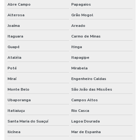
Abre Campo
Papagaios
Alterosa
Grão Mogol
Joaíma
Areado
Itaguara
Carmo de Minas
Guapé
Itinga
Ataléia
Itapagipe
Poté
Mirabela
Miraí
Engenheiro Caldas
Monte Belo
São João das Missões
Ubaporanga
Campos Altos
Itatiaiuçu
Rio Casca
Santa Maria do Suaçuí
Lagoa Dourada
Ilicínea
Mar de Espanha