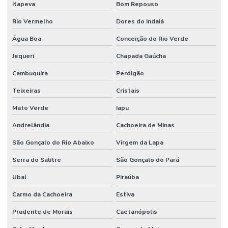
Itapeva
Bom Repouso
Rio Vermelho
Dores do Indaiá
Água Boa
Conceição do Rio Verde
Jequeri
Chapada Gaúcha
Cambuquira
Perdigão
Teixeiras
Cristais
Mato Verde
Iapu
Andrelândia
Cachoeira de Minas
São Gonçalo do Rio Abaixo
Virgem da Lapa
Serra do Salitre
São Gonçalo do Pará
Ubaí
Piraúba
Carmo da Cachoeira
Estiva
Prudente de Morais
Caetanópolis