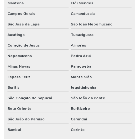
Mantena
Elói Mendes
Campos Gerais
Camanducaia
São José da Lapa
São João Nepomuceno
Jacutinga
Tupaciguara
Coração de Jesus
Aimorés
Nepomuceno
Pedra Azul
Minas Novas
Paraopeba
Espera Feliz
Monte Sião
Buritis
Jequitinhonha
São Gonçalo do Sapucaí
São João da Ponte
Belo Oriente
Buritizeiro
São João do Paraíso
Carandaí
Bambuí
Corinto