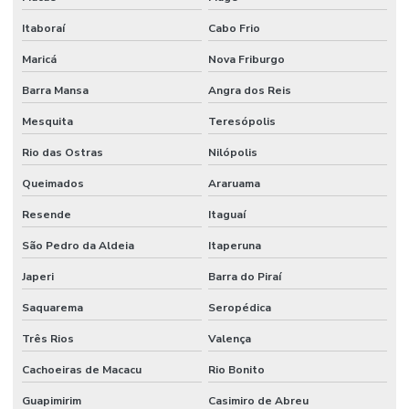
Itaboraí
Cabo Frio
Dispositivo De Segurança
Maricá
Nova Friburgo
Distribuidor De Engate Rápido Hidráulico
Barra Mansa
Angra dos Reis
Distribuidor De Mangote Em Minas Gerais
Mesquita
Teresópolis
Distribuidor De Mangueira Flat Em Minas Gerais
Rio das Ostras
Nilópolis
Distribuidor De Mangueira Pneumática
Queimados
Araruama
Distribuidor De Mangueira Preta Óleo
Resende
Itaguaí
Distribuidora De Mangote Bomba De Concreto Mg
São Pedro da Aldeia
Itaperuna
Distribuidora De Mangueira Boca De Forno Em São Paulo
Japeri
Barra do Piraí
Distribuidora De Mangueira Jato Areia Em Minas Gerais
Saquarema
Seropédica
Distribuidora De Válvula Pneumática Em Minas Gerais
Três Rios
Valença
Distribuidora Mangueira Solda Minas Gerais
Cachoeiras de Macacu
Rio Bonito
Guapimirim
Casimiro de Abreu
Engate Rápido Hidráulico