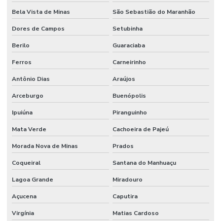
Bela Vista de Minas
São Sebastião do Maranhão
Dores de Campos
Setubinha
Berilo
Guaraciaba
Ferros
Carneirinho
Antônio Dias
Araújos
Arceburgo
Buenópolis
Ipuiúna
Piranguinho
Mata Verde
Cachoeira de Pajeú
Morada Nova de Minas
Prados
Coqueiral
Santana do Manhuaçu
Lagoa Grande
Miradouro
Açucena
Caputira
Virgínia
Matias Cardoso