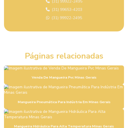
(31) 99922-2495
Comprar Conexão Instantânea Plástica
(31) 99653-4203
Comprar Dispositivo De Segurança Em São Paulo
(31) 99922-2495
Comprar Mangueira Hidráulica Super Alta Pressão São Paulo
Comprar Mangueira Pneumática Em São Paulo
Comprar Registro Gaveta Pleno
Páginas relacionadas
Comprar Terminal Prensável Em São Paulo
Comprar Válvula De Esfera Tripartida
Comprar Válvula De Pé Ferro Fundido
Venda De Mangueira Pvc Minas Gerais
Comprar Válvula De Retenção Em Minas Gerais
Comprar Válvula Esfera Aço Inox Rio De Janeiro
Mangueira Pneumática Para Indústria Em Minas Gerais
Comprar Válvula Fundo De Poço Em Minas Gerais
Comprar Válvula Gaveta A216 Wcb Minas Gerais
Mangueira Hidráulica Para Alta Temperatura Minas Gerais