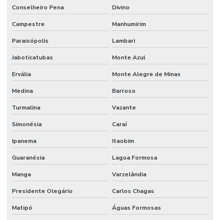
Conselheiro Pena
Divino
Campestre
Manhumirim
Paraisópolis
Lambari
Jaboticatubas
Monte Azul
Ervália
Monte Alegre de Minas
Medina
Barroso
Turmalina
Vazante
Simonésia
Caraí
Ipanema
Itaobim
Guaranésia
Lagoa Formosa
Manga
Varzelândia
Presidente Olegário
Carlos Chagas
Matipó
Águas Formosas