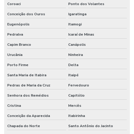
Coroaci
Ponto dos Volantes
Conceição dos Ouros
Igaratinga
Eugenópolis
Itamogi
Pedralva
Icaraí de Minas
Capim Branco
Canápolis
Urucânia
Ninheira
Porto Firme
Delta
Santa Maria de Itabira
Itaipé
Pedras de Maria da Cruz
Fervedouro
Senhora dos Remédios
Capitólio
Cristina
Mercês
Conceição da Aparecida
Itabirinha
Chapada do Norte
Santo Antônio do Jacinto