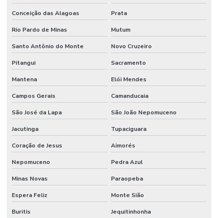
Conceição das Alagoas
Prata
Rio Pardo de Minas
Mutum
Santo Antônio do Monte
Novo Cruzeiro
Pitangui
Sacramento
Mantena
Elói Mendes
Campos Gerais
Camanducaia
São José da Lapa
São João Nepomuceno
Jacutinga
Tupaciguara
Coração de Jesus
Aimorés
Nepomuceno
Pedra Azul
Minas Novas
Paraopeba
Espera Feliz
Monte Sião
Buritis
Jequitinhonha