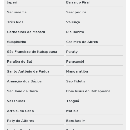
Japeri
Barra do Piraí
Distribuidora De Válvula Pneumática Em Minas Gerais
Saquarema
Seropédica
Distribuidora Mangueira Solda Minas Gerais
Três Rios
Valença
Engate Rápido Hidráulico
Cachoeiras de Macacu
Rio Bonito
Firesleeve Cerâmica Para Indústria
Guapimirim
Casimiro de Abreu
São Francisco de Itabapoana
Paraty
Firesleeve Fibra De Vidro
Paraíba do Sul
Paracambi
Flange Aço Carbono
Santo Antônio de Pádua
Mangaratiba
Flange Aço Carbono Classe 150 Lbs
Armação dos Búzios
São Fidélis
Flange Inox 304 E 316
São João da Barra
Bom Jesus do Itabapoana
Flange Inox Distribuidor Minas Gerais
Vassouras
Tanguá
Fornecedor De Conexões Galvanizadas Em Minas Gerais
Arraial do Cabo
Itatiaia
Fornecedor De Mangueira Hidráulica Nbr
Paty do Alferes
Bom Jardim
Fornecedor De Válvula De Esfera Com Acionamento Pneumático