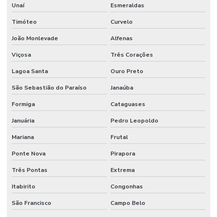
Unaí
Esmeraldas
Tubo Nylon
Timóteo
Curvelo
Válvula Borboleta Wafer 150lbs
João Monlevade
Alfenas
Válvula De Esfera
Viçosa
Três Corações
Válvula De Pé
Lagoa Santa
Ouro Preto
Válvula De Retenção
São Sebastião do Paraíso
Janaúba
Válvula De Retenção Tipo Wafer Para Indústria
Formiga
Cataguases
Válvula Esfera Alta Pressão
Januária
Pedro Leopoldo
Válvula Esfera Bi Partida Preço
Mariana
Frutal
Válvula Esfera Flange
Ponte Nova
Pirapora
Válvula Esfera Monobloco
Três Pontas
Extrema
Itabirito
Congonhas
Válvula Esfera Monobloco Latão Acionamento Alavanca
São Francisco
Campo Belo
Válvula Fundo De Poço