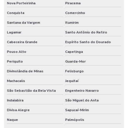
Nova Porteirinha
Piracema
Conquista
Comercinho
Santana da Vargem
Itumirim
Lagamar
Santo Antônio do Retiro
Cabeceira Grande
Espírito Santo do Dourado
Pouso Alto
Capetinga
Periquito
Guarda-Mor
Divinolândia de Minas
Felisburgo
Machacalis
Jequitaí
São Sebastião da Bela Vista
Engenheiro Navarro
Indaiabira
São Miguel do Anta
Divisa Alegre
Sapucaí-Mirim
Naque
Palmópolis