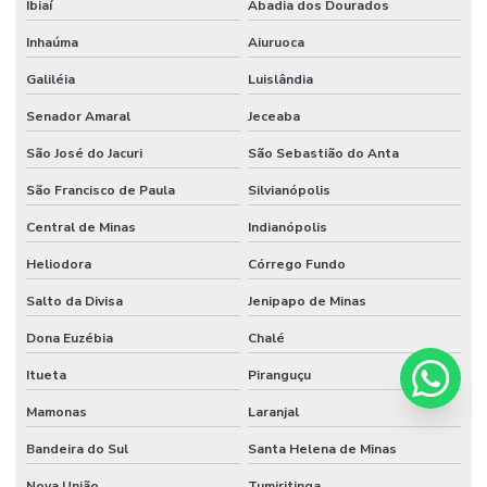
Ibiaí
Abadia dos Dourados
Inhaúma
Aiuruoca
Galiléia
Luislândia
Senador Amaral
Jeceaba
São José do Jacuri
São Sebastião do Anta
São Francisco de Paula
Silvianópolis
Central de Minas
Indianópolis
Heliodora
Córrego Fundo
Salto da Divisa
Jenipapo de Minas
Dona Euzébia
Chalé
Itueta
Piranguçu
Mamonas
Laranjal
Bandeira do Sul
Santa Helena de Minas
Nova União
Tumiritinga