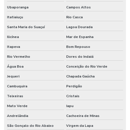
Ubaporanga
Campos Altos
Itatiaiuçu
Rio Casca
Santa Maria do Suaçuí
Lagoa Dourada
Ilicínea
Mar de Espanha
Itapeva
Bom Repouso
Rio Vermelho
Dores do Indaiá
Água Boa
Conceição do Rio Verde
Jequeri
Chapada Gaúcha
Cambuquira
Perdigão
Teixeiras
Cristais
Mato Verde
Iapu
Andrelândia
Cachoeira de Minas
São Gonçalo do Rio Abaixo
Virgem da Lapa