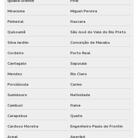
Iguaba Grande
Piraí
Fornecedor De Válvula Esfera
Miracema
Miguel Pereira
Fornecedores De Mangueira Ar Condicionado Em Minas Gerais
Pinheiral
Itaocara
Grampo U Pesado
Quissamã
São José do Vale do Rio Preto
Silva Jardim
Conceição de Macabu
Junta Expansão Para Indústria
Cordeiro
Porto Real
Mangote Bomba De Concreto
Cantagalo
Sapucaia
Mangote Flexivel
Mendes
Rio Claro
Mangote Para Bomba De Concreto Em Sp
Porciúncula
Carmo
Mangote Resistente A Calor Até 110 Graus
Sumidouro
Natividade
Mangueira Ar Condicionado
Cambuci
Italva
Mangueira Boca De Forno
Carapebus
Quatis
Mangueira Capilar Alta Pressão
Cardoso Moreira
Engenheiro Paulo de Frontin
Mangueira De Borracha Nitrílica Para Graxa
Areal
Aperibé