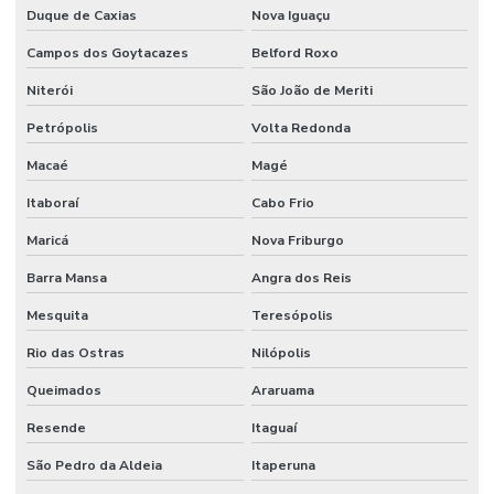
Duque de Caxias
Nova Iguaçu
Conexões Tubos Linha Din Para Indústria
Campos dos Goytacazes
Belford Roxo
Correia Industrial Para Indústria
Niterói
São João de Meriti
Correia Micro V Em Minas Gerais
Petrópolis
Volta Redonda
Dispositivo De Segurança
Macaé
Magé
Itaboraí
Cabo Frio
Distribuidor De Engate Rápido Hidráulico
Maricá
Nova Friburgo
Distribuidor De Mangote Em Minas Gerais
Barra Mansa
Angra dos Reis
Distribuidor De Mangueira Flat Em Minas Gerais
Mesquita
Teresópolis
Distribuidor De Mangueira Pneumática
Rio das Ostras
Nilópolis
Distribuidor De Mangueira Preta Óleo
Queimados
Araruama
Distribuidora De Mangote Bomba De Concreto Mg
Resende
Itaguaí
Distribuidora De Mangueira Boca De Forno Em São Paulo
São Pedro da Aldeia
Itaperuna
Distribuidora De Mangueira Jato Areia Em Minas Gerais