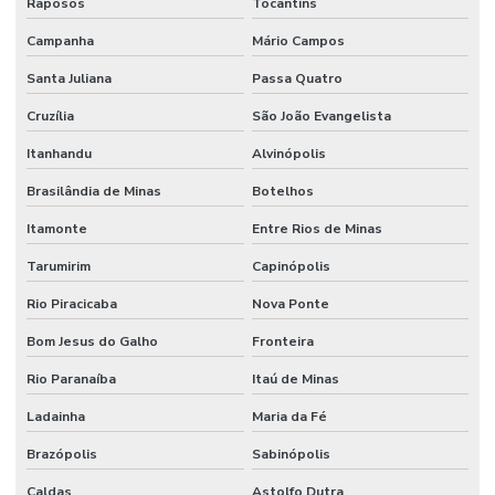
Raposos
Tocantins
Campanha
Mário Campos
Santa Juliana
Passa Quatro
Cruzília
São João Evangelista
Itanhandu
Alvinópolis
Brasilândia de Minas
Botelhos
Itamonte
Entre Rios de Minas
Tarumirim
Capinópolis
Rio Piracicaba
Nova Ponte
Bom Jesus do Galho
Fronteira
Rio Paranaíba
Itaú de Minas
Ladainha
Maria da Fé
Brazópolis
Sabinópolis
Caldas
Astolfo Dutra