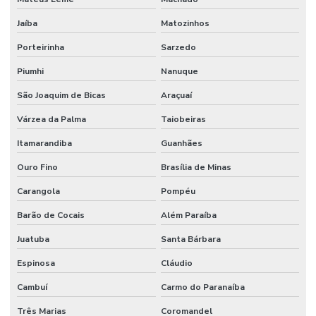
Jaíba
Matozinhos
Porteirinha
Sarzedo
Piumhi
Nanuque
São Joaquim de Bicas
Araçuaí
Várzea da Palma
Taiobeiras
Itamarandiba
Guanhães
Ouro Fino
Brasília de Minas
Carangola
Pompéu
Barão de Cocais
Além Paraíba
Juatuba
Santa Bárbara
Espinosa
Cláudio
Cambuí
Carmo do Paranaíba
Três Marias
Coromandel