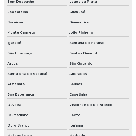
Bom Despacho
Lagoa da Prata
Válvula Gaveta 150lbs Preço
Leopoldina
Guaxupé
Válvula Pneumática
Bocaiuva
Diamantina
Válvula Retenção Horizontal
Monte Carmelo
João Pinheiro
Válvula Retenção Vertical
Igarapé
Santana do Paraíso
Válvula Solenóide
São Lourenço
Santos Dumont
Válvula Solenóide 5 3 Vias Preço
Arcos
São Gotardo
Venda De Conexões Galvanizadas
Santa Rita do Sapucaí
Andradas
Venda De Mangote Em São Paulo
Almenara
Salinas
Venda De Mangueira Pvc Minas Gerais
Boa Esperança
Capelinha
Oliveira
Visconde do Rio Branco
Venda De Tubo Galvanizado
Brumadinho
Caeté
Ouro Branco
Iturama
Mateus Leme
Machado