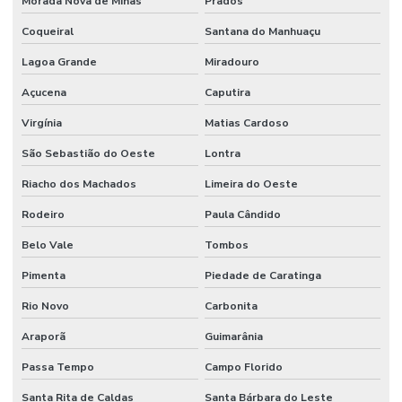
Morada Nova de Minas
Prados
Coqueiral
Santana do Manhuaçu
Lagoa Grande
Miradouro
Açucena
Caputira
Virgínia
Matias Cardoso
São Sebastião do Oeste
Lontra
Riacho dos Machados
Limeira do Oeste
Rodeiro
Paula Cândido
Belo Vale
Tombos
Pimenta
Piedade de Caratinga
Rio Novo
Carbonita
Araporã
Guimarânia
Passa Tempo
Campo Florido
Santa Rita de Caldas
Santa Bárbara do Leste