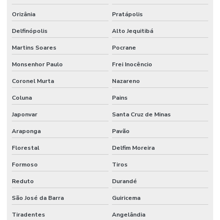
Orizânia
Pratápolis
Delfinópolis
Alto Jequitibá
Martins Soares
Pocrane
Monsenhor Paulo
Frei Inocêncio
Coronel Murta
Nazareno
Coluna
Pains
Japonvar
Santa Cruz de Minas
Araponga
Pavão
Florestal
Delfim Moreira
Formoso
Tiros
Reduto
Durandé
São José da Barra
Guiricema
Tiradentes
Angelândia