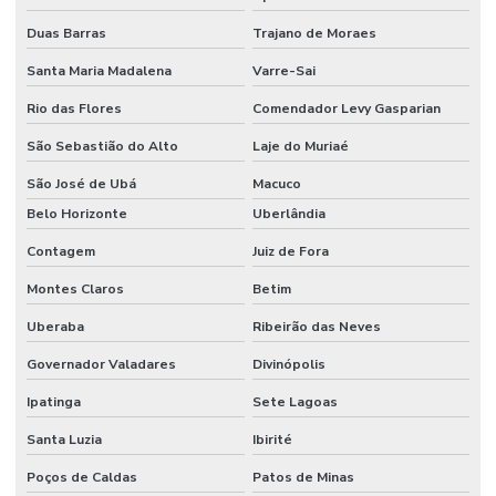
Mangueira De Pvc Reforçada
Duas Barras
Trajano de Moraes
Mangueira Flat
Santa Maria Madalena
Varre-Sai
Rio das Flores
Comendador Levy Gasparian
Mangueira Flat Pvc Para Indústria
São Sebastião do Alto
Laje do Muriaé
Mangueira Hidráulica
São José de Ubá
Macuco
Mangueira Hidráulica Alta Pressão
Belo Horizonte
Uberlândia
Mangueira Hidráulica Para Alta Temperatura Minas Gerais
Contagem
Juiz de Fora
Mangueira Jato Areia
Montes Claros
Betim
Mangueira Pneumática
Uberaba
Ribeirão das Neves
Mangueira Pneumática Para Indústria Em Minas Gerais
Governador Valadares
Divinópolis
Mangueira Pvc Sucção
Ipatinga
Sete Lagoas
Mangueira Solda Dupla
Santa Luzia
Ibirité
Poços de Caldas
Patos de Minas
Manômetro De Pressão