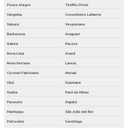
Pouso Alegre
Teófilo Otoni
Manômetro De Pressão Com Glicerina Em Minas Gerais
Varginha
Conselheiro Lafaiete
Manômetro De Pressão Inox Vertical
Sabará
Vespasiano
Manômetro De Pressão Npt Horizontal Em São Paulo
Barbacena
Araguari
Mola Proteção Plástica
Itabira
Passos
Onde Comprar Válvula Esfera Bi Partida
Nova Lima
Araxá
Onde Encontrar Conexão Instantânea Plástica Em Minas Gerais
Nova Serrana
Lavras
Preço Registro Gaveta Pleno Em Minas Gerais
Coronel Fabriciano
Muriaé
Registro Gaveta Pleno
Ubá
Ituiutaba
Tomador Pressão
Itaúna
Pará de Minas
Tubo Flexível Inox
Paracatu
Itajubá
Tubo Galvanizado
Manhuaçu
São João del Rei
Patrocínio
Caratinga
Tubo Galvanizado Nbr5580 Em Minas Gerais