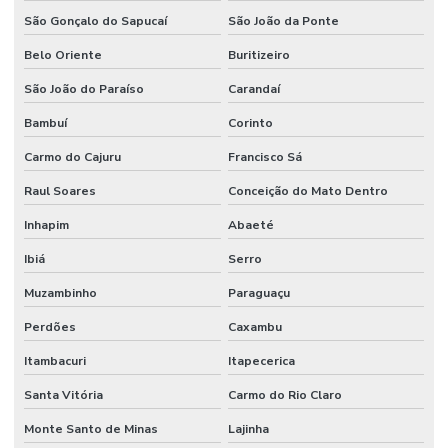
São Gonçalo do Sapucaí
São João da Ponte
Belo Oriente
Buritizeiro
São João do Paraíso
Carandaí
Bambuí
Corinto
Carmo do Cajuru
Francisco Sá
Raul Soares
Conceição do Mato Dentro
Inhapim
Abaeté
Ibiá
Serro
Muzambinho
Paraguaçu
Perdões
Caxambu
Itambacuri
Itapecerica
Santa Vitória
Carmo do Rio Claro
Monte Santo de Minas
Lajinha