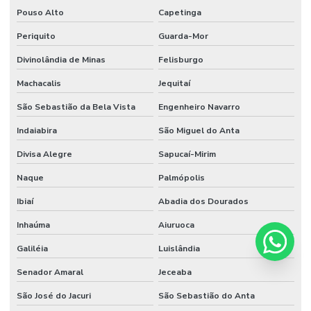
Pouso Alto
Capetinga
Periquito
Guarda-Mor
Divinolândia de Minas
Felisburgo
Machacalis
Jequitaí
São Sebastião da Bela Vista
Engenheiro Navarro
Indaiabira
São Miguel do Anta
Divisa Alegre
Sapucaí-Mirim
Naque
Palmópolis
Ibiaí
Abadia dos Dourados
Inhaúma
Aiuruoca
Galiléia
Luislândia
Senador Amaral
Jeceaba
São José do Jacuri
São Sebastião do Anta