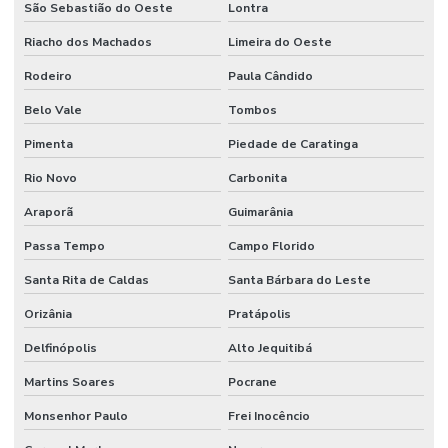
São Sebastião do Oeste
Lontra
Riacho dos Machados
Limeira do Oeste
Rodeiro
Paula Cândido
Belo Vale
Tombos
Pimenta
Piedade de Caratinga
Rio Novo
Carbonita
Araporã
Guimarânia
Passa Tempo
Campo Florido
Santa Rita de Caldas
Santa Bárbara do Leste
Orizânia
Pratápolis
Delfinópolis
Alto Jequitibá
Martins Soares
Pocrane
Monsenhor Paulo
Frei Inocêncio