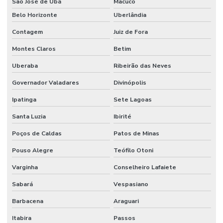
São José de Ubá
Macuco
Mangueira Hidráulica Alta Pressão
Belo Horizonte
Uberlândia
Contagem
Juiz de Fora
Mangueira Hidráulica Para Alta Temperatura Minas Gerais
Montes Claros
Betim
Mangueira Jato Areia
Uberaba
Ribeirão das Neves
Mangueira Pneumática
Governador Valadares
Divinópolis
Mangueira Pneumática Para Indústria Em Minas Gerais
Ipatinga
Sete Lagoas
Mangueira Pvc Sucção
Santa Luzia
Ibirité
Mangueira Solda Dupla
Poços de Caldas
Patos de Minas
Manômetro De Pressão
Pouso Alegre
Teófilo Otoni
Manômetro De Pressão Com Glicerina Em Minas Gerais
Varginha
Conselheiro Lafaiete
Manômetro De Pressão Inox Vertical
Sabará
Vespasiano
Manômetro De Pressão Npt Horizontal Em São Paulo
Barbacena
Araguari
Mola Proteção Plástica
Itabira
Passos