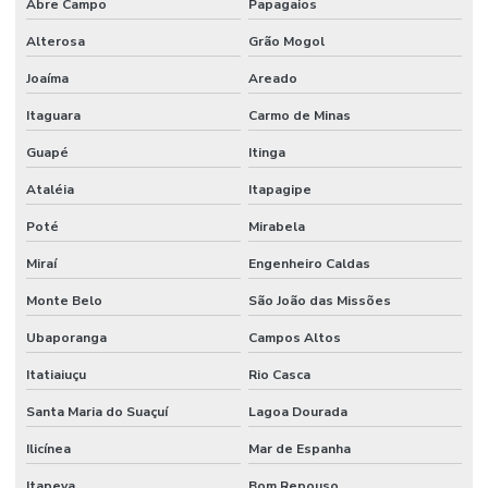
Abre Campo
Papagaios
Alterosa
Grão Mogol
Joaíma
Areado
Itaguara
Carmo de Minas
Guapé
Itinga
Ataléia
Itapagipe
Poté
Mirabela
Miraí
Engenheiro Caldas
Monte Belo
São João das Missões
Ubaporanga
Campos Altos
Itatiaiuçu
Rio Casca
Santa Maria do Suaçuí
Lagoa Dourada
Ilicínea
Mar de Espanha
Itapeva
Bom Repouso