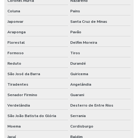
Coronel Murta
Nazareno
Coluna
Pains
Japonvar
Santa Cruz de Minas
Araponga
Pavão
Florestal
Delfim Moreira
Formoso
Tiros
Reduto
Durandé
São José da Barra
Guiricema
Tiradentes
Angelândia
Senador Firmino
Guarani
Verdelândia
Desterro de Entre Rios
São João Batista do Glória
Serrania
Moema
Cordisburgo
Jacuí
Baldim