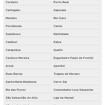
Cordeiro
Porto Real
Mangote Bomba De Concreto
Cantagalo
Sapucaia
Mangote Flexivel
Mendes
Rio Claro
Mangote Para Bomba De Concreto Em Sp
Porciúncula
Carmo
Mangote Resistente A Calor Até 110 Graus
Sumidouro
Natividade
Cambuci
Italva
Mangueira Ar Condicionado
Carapebus
Quatis
Mangueira Boca De Forno
Cardoso Moreira
Engenheiro Paulo de Frontin
Mangueira Capilar Alta Pressão
Areal
Aperibé
Mangueira De Borracha Nitrílica Para Graxa
Duas Barras
Trajano de Moraes
Mangueira De Pvc Reforçada
Santa Maria Madalena
Varre-Sai
Mangueira Flat
Rio das Flores
Comendador Levy Gasparian
Mangueira Flat Pvc Para Indústria
São Sebastião do Alto
Laje do Muriaé
Mangueira Hidráulica