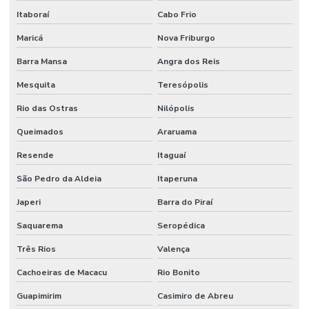
Dispositivo De Segurança
Itaboraí
Cabo Frio
Distribuidor De Engate Rápido Hidráulico
Maricá
Nova Friburgo
Distribuidor De Mangote Em Minas Gerais
Barra Mansa
Angra dos Reis
Distribuidor De Mangueira Flat Em Minas Gerais
Mesquita
Teresópolis
Distribuidor De Mangueira Pneumática
Rio das Ostras
Nilópolis
Distribuidor De Mangueira Preta Óleo
Queimados
Araruama
Resende
Itaguaí
Distribuidora De Mangote Bomba De Concreto Mg
São Pedro da Aldeia
Itaperuna
Distribuidora De Mangueira Boca De Forno Em São Paulo
Japeri
Barra do Piraí
Distribuidora De Mangueira Jato Areia Em Minas Gerais
Saquarema
Seropédica
Distribuidora De Válvula Pneumática Em Minas Gerais
Três Rios
Valença
Distribuidora Mangueira Solda Minas Gerais
Cachoeiras de Macacu
Rio Bonito
Engate Rápido Hidráulico
Guapimirim
Casimiro de Abreu
Firesleeve Cerâmica Para Indústria