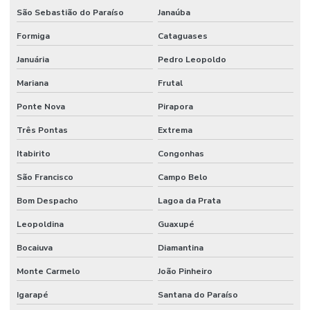
São Sebastião do Paraíso
Janaúba
Válvula De Retenção
Formiga
Cataguases
Válvula De Retenção Tipo Wafer Para Indústria
Januária
Pedro Leopoldo
Válvula Esfera Alta Pressão
Mariana
Frutal
Válvula Esfera Bi Partida Preço
Ponte Nova
Pirapora
Válvula Esfera Flange
Três Pontas
Extrema
Válvula Esfera Monobloco
Itabirito
Congonhas
Válvula Esfera Monobloco Latão Acionamento Alavanca
São Francisco
Campo Belo
Válvula Fundo De Poço
Bom Despacho
Lagoa da Prata
Válvula Gaveta 150lbs Preço
Leopoldina
Guaxupé
Válvula Pneumática
Bocaiuva
Diamantina
Válvula Retenção Horizontal
Monte Carmelo
João Pinheiro
Igarapé
Santana do Paraíso
Válvula Retenção Vertical