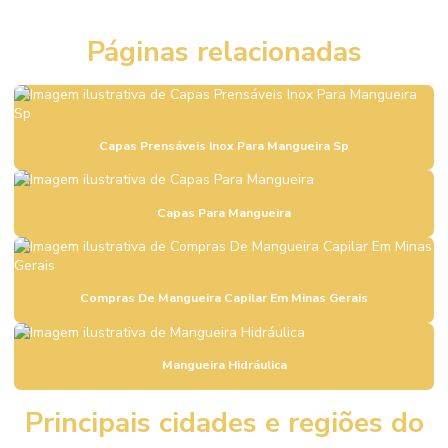
Comprar Registro Gaveta Pleno
Páginas relacionadas
Comprar Terminal Prensável Em São Paulo
Comprar Válvula De Esfera Tripartida
Comprar Válvula De Pé Ferro Fundido
Capas Prensáveis Inox Para Mangueira Sp
Comprar Válvula De Retenção Em Minas Gerais
Comprar Válvula Esfera Aço Inox Rio De Janeiro
Capas Para Mangueira
Comprar Válvula Fundo De Poço Em Minas Gerais
Comprar Válvula Gaveta A216 Wcb Minas Gerais
Compras De Mangueira Capilar Em Minas Gerais
Comprar Válvula Pneumática Controle Fluxo São Paulo
Comprar Válvula Retenção Horizontal Latão
Mangueira Hidráulica
Comprar Válvula Retenção Vertical Em Minas Gerais
Principais cidades e regiões do
Comprar Válvula Solenóide 5 3 Vias Minas Gerais