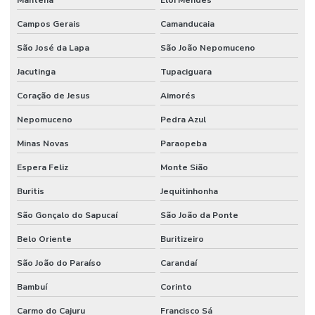
Campos Gerais
Camanducaia
São José da Lapa
São João Nepomuceno
Jacutinga
Tupaciguara
Coração de Jesus
Aimorés
Nepomuceno
Pedra Azul
Minas Novas
Paraopeba
Espera Feliz
Monte Sião
Buritis
Jequitinhonha
São Gonçalo do Sapucaí
São João da Ponte
Belo Oriente
Buritizeiro
São João do Paraíso
Carandaí
Bambuí
Corinto
Carmo do Cajuru
Francisco Sá