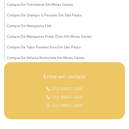
Compra De Firesleeve Em Minas Gerais
Compra De Grampo U Pesado Em São Paulo
Compra De Mangueira Flat
Compra De Mangueira Preta Óleo Em Minas Gerais
Compra De Tubo Flexível Inox Em São Paulo
Compra De Válvula Borboleta Em Minas Gerais
Compra De Válvula Esfera Mg
Entre em contato
Compra Mangueira Solda Acetileno
(31) 99922-2495
Comprar Conexão Instantânea Plástica
(31) 99653-4203
Comprar Dispositivo De Segurança Em São Paulo
(31) 99922-2495
Comprar Mangueira Hidráulica Super Alta Pressão São Paulo
Comprar Mangueira Pneumática Em São Paulo