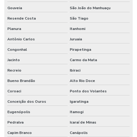
Gouveia
São João do Manhuaçu
Resende Costa
São Tiago
Planura
Itanhomi
Antônio Carlos
Juruaia
Congonhal
Pirapetinga
Jacinto
Carmo da Mata
Recreio
Ibiraci
Bueno Brandão
Alto Rio Doce
Coroaci
Ponto dos Volantes
Conceição dos Ouros
Igaratinga
Eugenópolis
Itamogi
Pedralva
Icaraí de Minas
Capim Branco
Canápolis