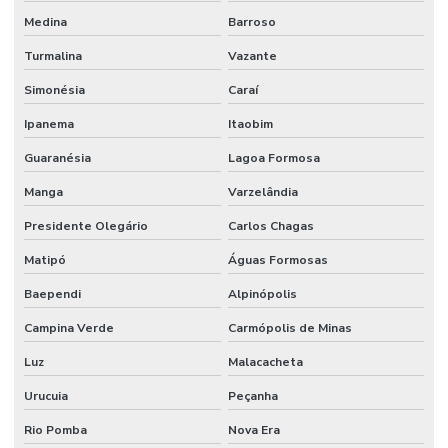
Medina
Barroso
Turmalina
Vazante
Simonésia
Caraí
Ipanema
Itaobim
Guaranésia
Lagoa Formosa
Manga
Varzelândia
Presidente Olegário
Carlos Chagas
Matipó
Águas Formosas
Baependi
Alpinópolis
Campina Verde
Carmópolis de Minas
Luz
Malacacheta
Urucuia
Peçanha
Rio Pomba
Nova Era