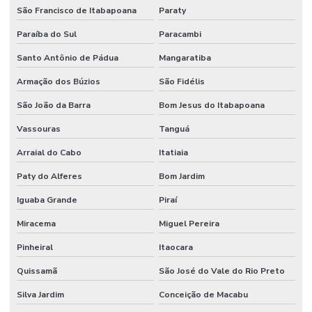
São Francisco de Itabapoana
Paraty
Firesleeve Fibra De Vidro
Paraíba do Sul
Paracambi
Flange Aço Carbono
Santo Antônio de Pádua
Mangaratiba
Flange Aço Carbono Classe 150 Lbs
Armação dos Búzios
São Fidélis
Flange Inox 304 E 316
São João da Barra
Bom Jesus do Itabapoana
Flange Inox Distribuidor Minas Gerais
Vassouras
Tanguá
Arraial do Cabo
Itatiaia
Fornecedor De Conexões Galvanizadas Em Minas Gerais
Paty do Alferes
Bom Jardim
Fornecedor De Mangueira Hidráulica Nbr
Iguaba Grande
Piraí
Fornecedor De Válvula De Esfera Com Acionamento Pneumático
Miracema
Miguel Pereira
Fornecedor De Válvula Esfera
Pinheiral
Itaocara
Fornecedores De Mangueira Ar Condicionado Em Minas Gerais
Quissamã
São José do Vale do Rio Preto
Grampo U Pesado
Silva Jardim
Conceição de Macabu
Junta Expansão Para Indústria