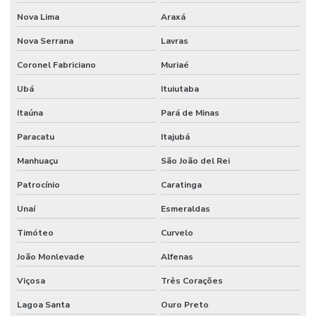
Nova Lima
Araxá
Onde Comprar Válvula Esfera Bi Partida
Nova Serrana
Lavras
Onde Encontrar Conexão Instantânea Plástica Em Minas Gerais
Coronel Fabriciano
Muriaé
Preço Registro Gaveta Pleno Em Minas Gerais
Ubá
Ituiutaba
Registro Gaveta Pleno
Itaúna
Pará de Minas
Tomador Pressão
Paracatu
Itajubá
Tubo Flexível Inox
Manhuaçu
São João del Rei
Tubo Galvanizado
Patrocínio
Caratinga
Tubo Galvanizado Nbr5580 Em Minas Gerais
Unaí
Esmeraldas
Tubo Nylon
Timóteo
Curvelo
Válvula Borboleta Wafer 150lbs
João Monlevade
Alfenas
Válvula De Esfera
Viçosa
Três Corações
Válvula De Pé
Lagoa Santa
Ouro Preto