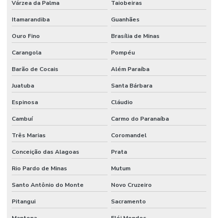
Várzea da Palma
Taiobeiras
Itamarandiba
Guanhães
Ouro Fino
Brasília de Minas
Carangola
Pompéu
Barão de Cocais
Além Paraíba
Juatuba
Santa Bárbara
Espinosa
Cláudio
Cambuí
Carmo do Paranaíba
Três Marias
Coromandel
Conceição das Alagoas
Prata
Rio Pardo de Minas
Mutum
Santo Antônio do Monte
Novo Cruzeiro
Pitangui
Sacramento
Mantena
Elói Mendes