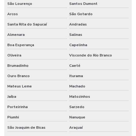
São Lourenço
Santos Dumont
Válvula Solenóide
Arcos
São Gotardo
Válvula Solenóide 5 3 Vias Preço
Santa Rita do Sapucaí
Andradas
Venda De Conexões Galvanizadas
Almenara
Salinas
Venda De Mangote Em São Paulo
Boa Esperança
Capelinha
Venda De Mangueira Pvc Minas Gerais
Oliveira
Visconde do Rio Branco
Venda De Tubo Galvanizado
Brumadinho
Caeté
Ouro Branco
Iturama
Mateus Leme
Machado
Jaíba
Matozinhos
Porteirinha
Sarzedo
Piumhi
Nanuque
São Joaquim de Bicas
Araçuaí