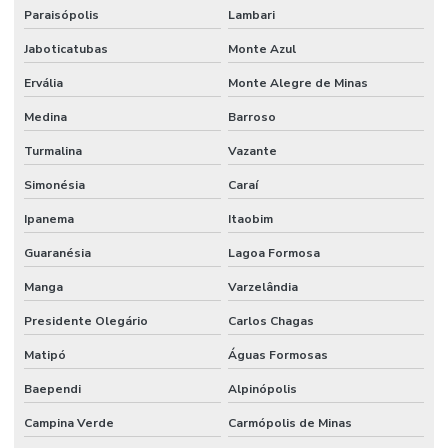
Paraisópolis
Lambari
Jaboticatubas
Monte Azul
Ervália
Monte Alegre de Minas
Medina
Barroso
Turmalina
Vazante
Simonésia
Caraí
Ipanema
Itaobim
Guaranésia
Lagoa Formosa
Manga
Varzelândia
Presidente Olegário
Carlos Chagas
Matipó
Águas Formosas
Baependi
Alpinópolis
Campina Verde
Carmópolis de Minas