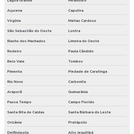
Lagoa Grande
Miradouro
Açucena
Caputira
Virgínia
Matias Cardoso
São Sebastião do Oeste
Lontra
Riacho dos Machados
Limeira do Oeste
Rodeiro
Paula Cândido
Belo Vale
Tombos
Pimenta
Piedade de Caratinga
Rio Novo
Carbonita
Araporã
Guimarânia
Passa Tempo
Campo Florido
Santa Rita de Caldas
Santa Bárbara do Leste
Orizânia
Pratápolis
Delfinópolis
Alto Jequitibá