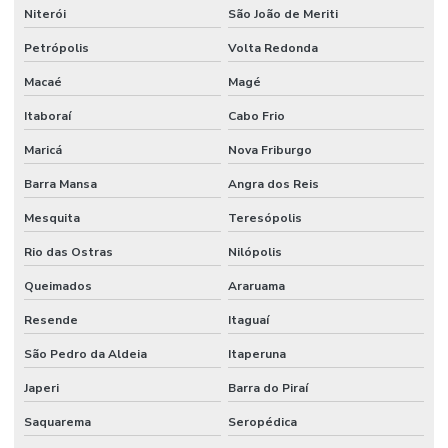
Conexões Tubos Linha Din Para Indústria
Niterói
São João de Meriti
Correia Industrial Para Indústria
Petrópolis
Volta Redonda
Correia Micro V Em Minas Gerais
Macaé
Magé
Itaboraí
Cabo Frio
Dispositivo De Segurança
Maricá
Nova Friburgo
Distribuidor De Engate Rápido Hidráulico
Barra Mansa
Angra dos Reis
Distribuidor De Mangote Em Minas Gerais
Mesquita
Teresópolis
Distribuidor De Mangueira Flat Em Minas Gerais
Rio das Ostras
Nilópolis
Distribuidor De Mangueira Pneumática
Queimados
Araruama
Distribuidor De Mangueira Preta Óleo
Resende
Itaguaí
Distribuidora De Mangote Bomba De Concreto Mg
São Pedro da Aldeia
Itaperuna
Distribuidora De Mangueira Boca De Forno Em São Paulo
Japeri
Barra do Piraí
Distribuidora De Mangueira Jato Areia Em Minas Gerais
Saquarema
Seropédica