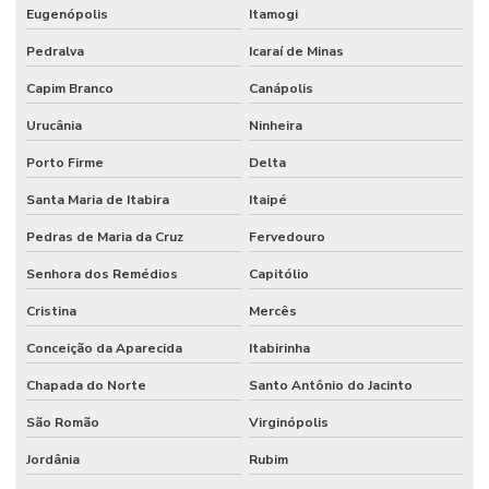
Eugenópolis
Itamogi
Pedralva
Icaraí de Minas
Capim Branco
Canápolis
Urucânia
Ninheira
Porto Firme
Delta
Santa Maria de Itabira
Itaipé
Pedras de Maria da Cruz
Fervedouro
Senhora dos Remédios
Capitólio
Cristina
Mercês
Conceição da Aparecida
Itabirinha
Chapada do Norte
Santo Antônio do Jacinto
São Romão
Virginópolis
Jordânia
Rubim