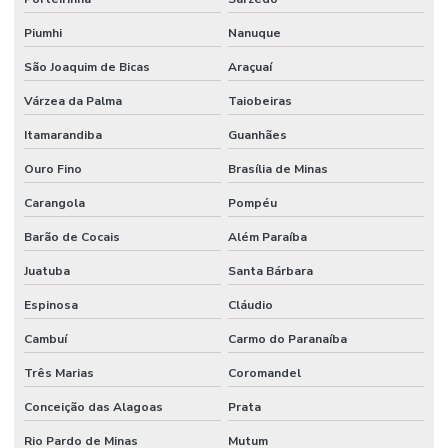
Piumhi
Nanuque
São Joaquim de Bicas
Araçuaí
Várzea da Palma
Taiobeiras
Itamarandiba
Guanhães
Ouro Fino
Brasília de Minas
Carangola
Pompéu
Barão de Cocais
Além Paraíba
Juatuba
Santa Bárbara
Espinosa
Cláudio
Cambuí
Carmo do Paranaíba
Três Marias
Coromandel
Conceição das Alagoas
Prata
Rio Pardo de Minas
Mutum