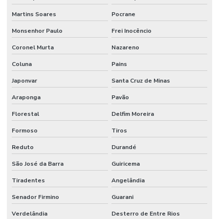
Martins Soares
Pocrane
Monsenhor Paulo
Frei Inocêncio
Coronel Murta
Nazareno
Coluna
Pains
Japonvar
Santa Cruz de Minas
Araponga
Pavão
Florestal
Delfim Moreira
Formoso
Tiros
Reduto
Durandé
São José da Barra
Guiricema
Tiradentes
Angelândia
Senador Firmino
Guarani
Verdelândia
Desterro de Entre Rios