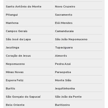
Santo Antônio do Monte
Novo Cruzeiro
Pitangui
Sacramento
Mantena
Elói Mendes
Campos Gerais
Camanducaia
São José da Lapa
São João Nepomuceno
Jacutinga
Tupaciguara
Coração de Jesus
Aimorés
Nepomuceno
Pedra Azul
Minas Novas
Paraopeba
Espera Feliz
Monte Sião
Buritis
Jequitinhonha
São Gonçalo do Sapucaí
São João da Ponte
Belo Oriente
Buritizeiro