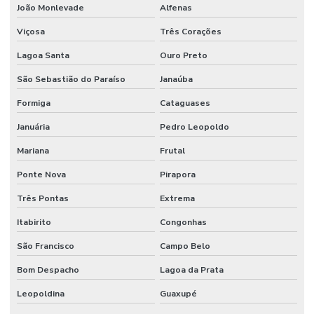
João Monlevade
Alfenas
Válvula Borboleta Wafer 150lbs
Viçosa
Três Corações
Válvula De Esfera
Lagoa Santa
Ouro Preto
Válvula De Pé
São Sebastião do Paraíso
Janaúba
Válvula De Retenção
Formiga
Cataguases
Válvula De Retenção Tipo Wafer Para Indústria
Januária
Pedro Leopoldo
Válvula Esfera Alta Pressão
Mariana
Frutal
Válvula Esfera Bi Partida Preço
Ponte Nova
Pirapora
Válvula Esfera Flange
Três Pontas
Extrema
Itabirito
Congonhas
Válvula Esfera Monobloco
São Francisco
Campo Belo
Válvula Esfera Monobloco Latão Acionamento Alavanca
Bom Despacho
Lagoa da Prata
Válvula Fundo De Poço
Leopoldina
Guaxupé
Válvula Gaveta 150lbs Preço