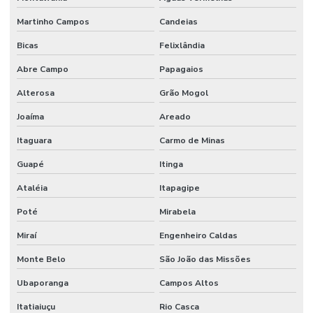
Martinho Campos
Candeias
Bicas
Felixlândia
Abre Campo
Papagaios
Alterosa
Grão Mogol
Joaíma
Areado
Itaguara
Carmo de Minas
Guapé
Itinga
Ataléia
Itapagipe
Poté
Mirabela
Miraí
Engenheiro Caldas
Monte Belo
São João das Missões
Ubaporanga
Campos Altos
Itatiaiuçu
Rio Casca