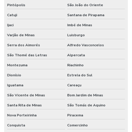
Pintópolis
São João do Oriente
Catuji
Santana de Pirapama
Ijaci
Imbé de Minas
Varjão de Minas
Luisburgo
Serra dos Aimorés
Alfredo Vasconcelos
São Thomé das Letras
Alpercata
Montezuma
Riachinho
Dionísio
Estrela do Sul
Iguatama
Careaçu
São Vicente de Minas
Bom Jardim de Minas
Santa Rita de Minas
São Tomás de Aquino
Nova Porteirinha
Piracema
Conquista
Comercinho