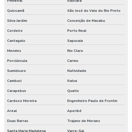
Pinheiral
Itaocara
Fornecedores De Mangueira Ar Condicionado Em Minas Gerais
Quissamã
São José do Vale do Rio Preto
Silva Jardim
Conceição de Macabu
Grampo U Pesado
Cordeiro
Porto Real
Junta Expansão Para Indústria
Cantagalo
Sapucaia
Mangote Bomba De Concreto
Mendes
Rio Claro
Mangote Flexivel
Porciúncula
Carmo
Mangote Para Bomba De Concreto Em Sp
Sumidouro
Natividade
Mangote Resistente A Calor Até 110 Graus
Cambuci
Italva
Mangueira Ar Condicionado
Carapebus
Quatis
Mangueira Boca De Forno
Cardoso Moreira
Engenheiro Paulo de Frontin
Mangueira Capilar Alta Pressão
Areal
Aperibé
Mangueira De Borracha Nitrílica Para Graxa
Duas Barras
Trajano de Moraes
Mangueira De Pvc Reforçada
Santa Maria Madalena
Varre-Sai