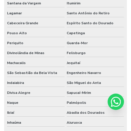
Santana da Vargem
Itumirim
Lagamar
Santo Antônio do Retiro
Cabeceira Grande
Espírito Santo do Dourado
Pouso Alto
Capetinga
Periquito
Guarda-Mor
Divinolândia de Minas
Felisburgo
Machacalis
Jequitaí
São Sebastião da Bela Vista
Engenheiro Navarro
Indaiabira
São Miguel do Anta
Divisa Alegre
Sapucaí-Mirim
Naque
Palmópolis
Ibiaí
Abadia dos Dourados
Inhaúma
Aiuruoca