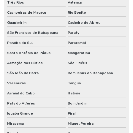
Distribuidora De Válvula Pneumática Em Minas Gerais
Três Rios
Valença
Distribuidora Mangueira Solda Minas Gerais
Cachoeiras de Macacu
Rio Bonito
Guapimirim
Casimiro de Abreu
Engate Rápido Hidráulico
São Francisco de Itabapoana
Paraty
Firesleeve Cerâmica Para Indústria
Paraíba do Sul
Paracambi
Firesleeve Fibra De Vidro
Santo Antônio de Pádua
Mangaratiba
Flange Aço Carbono
Armação dos Búzios
São Fidélis
Flange Aço Carbono Classe 150 Lbs
São João da Barra
Bom Jesus do Itabapoana
Flange Inox 304 E 316
Vassouras
Tanguá
Flange Inox Distribuidor Minas Gerais
Arraial do Cabo
Itatiaia
Fornecedor De Conexões Galvanizadas Em Minas Gerais
Paty do Alferes
Bom Jardim
Fornecedor De Mangueira Hidráulica Nbr
Iguaba Grande
Piraí
Fornecedor De Válvula De Esfera Com Acionamento Pneumático
Miracema
Miguel Pereira
Fornecedor De Válvula Esfera