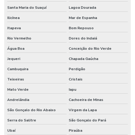
Santa Maria do Suaçuí
Lagoa Dourada
Ilicínea
Mar de Espanha
Itapeva
Bom Repouso
Rio Vermelho
Dores do Indaiá
Água Boa
Conceição do Rio Verde
Jequeri
Chapada Gaúcha
Cambuquira
Perdigão
Teixeiras
Cristais
Mato Verde
Iapu
Andrelândia
Cachoeira de Minas
São Gonçalo do Rio Abaixo
Virgem da Lapa
Serra do Salitre
São Gonçalo do Pará
Ubaí
Piraúba