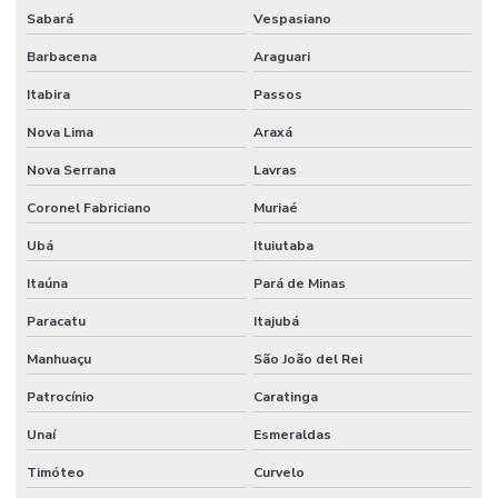
Sabará
Vespasiano
Manômetro De Pressão Inox Vertical
Barbacena
Araguari
Manômetro De Pressão Npt Horizontal Em São Paulo
Itabira
Passos
Mola Proteção Plástica
Nova Lima
Araxá
Onde Comprar Válvula Esfera Bi Partida
Nova Serrana
Lavras
Onde Encontrar Conexão Instantânea Plástica Em Minas Gerais
Coronel Fabriciano
Muriaé
Preço Registro Gaveta Pleno Em Minas Gerais
Ubá
Ituiutaba
Registro Gaveta Pleno
Itaúna
Pará de Minas
Tomador Pressão
Paracatu
Itajubá
Manhuaçu
São João del Rei
Tubo Flexível Inox
Patrocínio
Caratinga
Tubo Galvanizado
Unaí
Esmeraldas
Tubo Galvanizado Nbr5580 Em Minas Gerais
Timóteo
Curvelo
Tubo Nylon