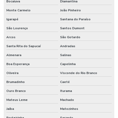
Bocaiuva
Diamantina
Válvula Pneumática
Monte Carmelo
João Pinheiro
Válvula Retenção Horizontal
Igarapé
Santana do Paraíso
Válvula Retenção Vertical
São Lourenço
Santos Dumont
Válvula Solenóide
Arcos
São Gotardo
Válvula Solenóide 5 3 Vias Preço
Santa Rita do Sapucaí
Andradas
Venda De Conexões Galvanizadas
Almenara
Salinas
Venda De Mangote Em São Paulo
Boa Esperança
Capelinha
Oliveira
Visconde do Rio Branco
Venda De Mangueira Pvc Minas Gerais
Brumadinho
Caeté
Venda De Tubo Galvanizado
Ouro Branco
Iturama
Mateus Leme
Machado
Jaíba
Matozinhos
Porteirinha
Sarzedo