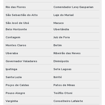
Rio das Flores
Comendador Levy Gasparian
Mangueira Flat
São Sebastião do Alto
Laje do Muriaé
Mangueira Flat Pvc Para Indústria
São José de Ubá
Macuco
Mangueira Hidráulica
Belo Horizonte
Uberlândia
Mangueira Hidráulica Alta Pressão
Contagem
Juiz de Fora
Mangueira Hidráulica Para Alta Temperatura Minas Gerais
Montes Claros
Betim
Mangueira Jato Areia
Uberaba
Ribeirão das Neves
Mangueira Pneumática
Governador Valadares
Divinópolis
Mangueira Pneumática Para Indústria Em Minas Gerais
Ipatinga
Sete Lagoas
Mangueira Pvc Sucção
Santa Luzia
Ibirité
Poços de Caldas
Patos de Minas
Mangueira Solda Dupla
Pouso Alegre
Teófilo Otoni
Manômetro De Pressão
Varginha
Conselheiro Lafaiete
Manômetro De Pressão Com Glicerina Em Minas Gerais