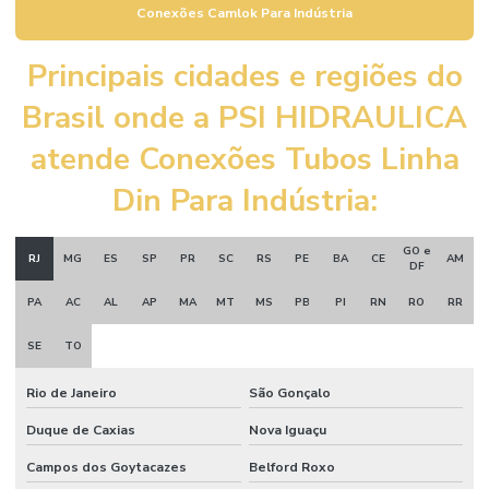
Comprar Válvula Retenção Horizontal Latão
Conexões Camlok Para Indústria
Comprar Válvula Retenção Vertical Em Minas Gerais
Principais cidades e regiões do
Comprar Válvula Solenóide 5 3 Vias Minas Gerais
Brasil onde a PSI HIDRAULICA
Compras De Mangueira Capilar Em Minas Gerais
atende Conexões Tubos Linha
Conexão Hidráulica Alta Pressão
Din Para Indústria:
Conexão Instantânea Plástica
GO e
Conexões Camlok
RJ
MG
ES
SP
PR
SC
RS
PE
BA
CE
AM
DF
Conexões Camlok Para Indústria
PA
AC
AL
AP
MA
MT
MS
PB
PI
RN
RO
RR
Conexões Galvanizadas
SE
TO
Conexões Galvanizadas Para Indústria Em São Paulo
Rio de Janeiro
São Gonçalo
Conexões Tubos Linha Din
Duque de Caxias
Nova Iguaçu
Conexões Tubos Linha Din Minas Gerais
Campos dos Goytacazes
Belford Roxo