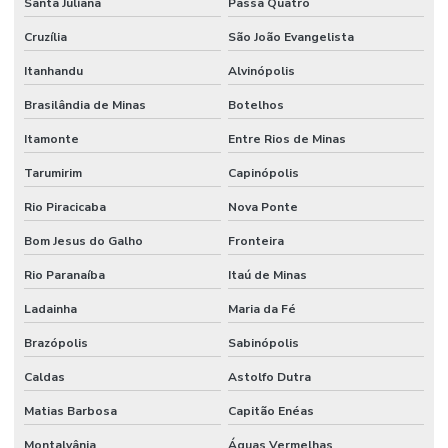
Santa Juliana
Passa Quatro
Cruzília
São João Evangelista
Itanhandu
Alvinópolis
Brasilândia de Minas
Botelhos
Itamonte
Entre Rios de Minas
Tarumirim
Capinópolis
Rio Piracicaba
Nova Ponte
Bom Jesus do Galho
Fronteira
Rio Paranaíba
Itaú de Minas
Ladainha
Maria da Fé
Brazópolis
Sabinópolis
Caldas
Astolfo Dutra
Matias Barbosa
Capitão Enéas
Montalvânia
Águas Vermelhas